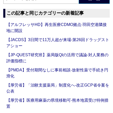
この記事と同じカテゴリーの新着記事
【アルフレッサHD】再生医療CDMO拠点‐羽田空港隣接
地に開設
【JACDS】3日間で11万人超が来場‐第26回ドラッグスト
アショー
【JP-QUEST研究班】薬局版QIの活用で議論‐対人業務の
評価指標に
【PMDA】受付期間なしに事前相談‐放射性薬で手続き円
滑化
【厚労省】「治験支援薬局」制度化へ‐改正GCP省令案を
公表
【厚労省】医療用麻薬の県境移動可‐熊本地震受け特例措
置