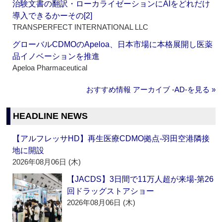
治験文書の翻訳・ローカライゼーションにAIをどれだけ
導入できるかーその[2]
TRANSPERFECT INTERNATIONAL LLC
グローバルCDMOのApeloa、日本市場に本格展開し医薬
品イノベーションを推進
Apeloa Pharmaceutical
おすすめ情報 アーカイブ ‐AD‐を見る »
HEADLINE NEWS
【アルフレッサHD】再生医療CDMO拠点‐羽田空港隣接
地に開設
2026年08月06日 (木)
【JACDS】3日間で11万人超が来場‐第26
回ドラッグストアショー
2026年08月06日 (木)