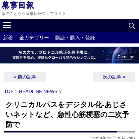
薬のことなら薬事日報ウェブサイト
新着
全カテゴリー
購読・購入・登録
« 前の記事
次の記事 »
TOP
>
HEADLINE NEWS
∨
クリニカルパスをデジタル化‐あじさ
いネットなど、急性心筋梗塞の二次予
防で
2023年04月20日 (木)