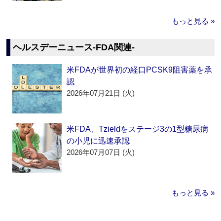
もっと見る »
ヘルスデーニュース‐FDA関連‐
米FDAが世界初の経口PCSK9阻害薬を承
認
2026年07月21日 (火)
米FDA、Tzieldをステージ3の1型糖尿病
の小児に迅速承認
2026年07月07日 (火)
もっと見る »