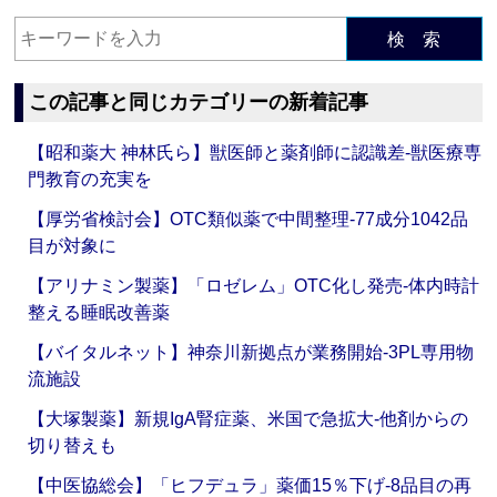
検 索
この記事と同じカテゴリーの新着記事
【昭和薬大 神林氏ら】獣医師と薬剤師に認識差‐獣医療専
門教育の充実を
【厚労省検討会】OTC類似薬で中間整理‐77成分1042品
目が対象に
【アリナミン製薬】「ロゼレム」OTC化し発売‐体内時計
整える睡眠改善薬
【バイタルネット】神奈川新拠点が業務開始‐3PL専用物
流施設
【大塚製薬】新規IgA腎症薬、米国で急拡大‐他剤からの
切り替えも
【中医協総会】「ヒフデュラ」薬価15％下げ‐8品目の再