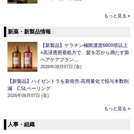
もっと見る »
新薬・新製品情報
【新製品】ケラチン極限濃度6800倍以上
×高浸透密着処方で、髪を芯から満たす新
ヘアケアブラン…
2026年08月07日 (金)
【新製品】ハイゼントラを新発売‐高用量化で投与本数削
減 CSLベーリング
2026年08月07日 (金)
もっと見る »
人事・組織