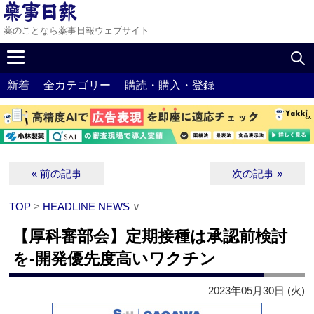
薬のことなら薬事日報ウェブサイト
新着
全カテゴリー
購読・購入・登録
« 前の記事
次の記事 »
TOP
>
HEADLINE NEWS
∨
【厚科審部会】定期接種は承認前検討
を‐開発優先度高いワクチン
2023年05月30日 (火)