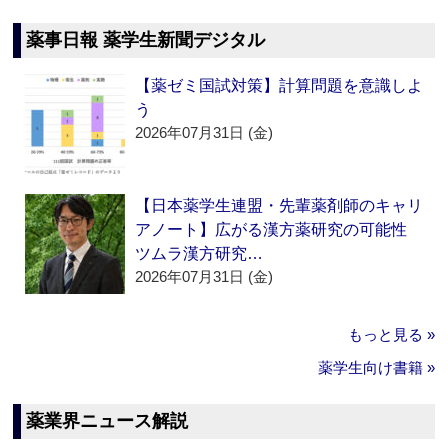
薬事日報 薬学生新聞デジタル
【薬ゼミ国試対策】計算問題を意識しよ
う
2026年07月31日 (金)
【日本薬学生連盟・先輩薬剤師のキャリ
アノート】広がる漢方薬研究の可能性
ツムラ漢方研究…
2026年07月31日 (金)
もっと見る »
薬学生向け書籍 »
薬業界ニュース解説