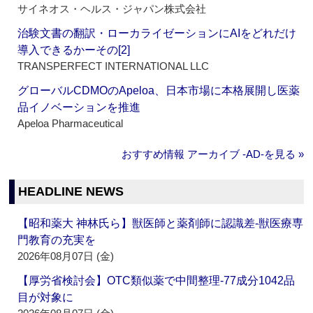
サイネオス・ヘルス・ジャパン株式会社
治験文書の翻訳・ローカライゼーションにAIをどれだけ
導入できるかーその[2]
TRANSPERFECT INTERNATIONAL LLC
グローバルCDMOのApeloa、日本市場に本格展開し医薬
品イノベーションを推進
Apeloa Pharmaceutical
おすすめ情報 アーカイブ ‐AD‐を見る »
HEADLINE NEWS
【昭和薬大 神林氏ら】獣医師と薬剤師に認識差‐獣医療専
門教育の充実を
2026年08月07日 (金)
【厚労省検討会】OTC類似薬で中間整理‐77成分1042品
目が対象に