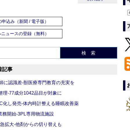
申込み（新聞 / 電子版）
ルニュースの登録（無料）
検 索
着記事
師に認識差‐獣医療専門教育の充実を
理‐77成分1042品目が対象に
C化し発売‐体内時計整える睡眠改善薬
務開始‐3PL専用物流施設
で急拡大‐他剤からの切り替えも