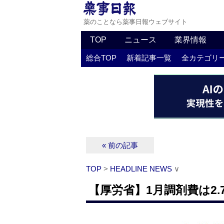
薬のことなら薬事日報ウェブサイト
TOP
ニュース
業界情報
総合TOP
新着記事一覧
全カテゴリ
« 前の記事
TOP
>
HEADLINE NEWS
∨
【厚労省】1月調剤費は2.