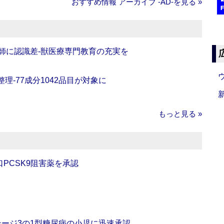
おすすめ情報 アーカイブ ‐AD‐を見る »
師に認識差‐獣医療専門教育の充実を
理‐77成分1042品目が対象に
もっと見る »
口PCSK9阻害薬を承認
をステージ3の1型糖尿病の小児に迅速承認