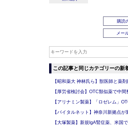
購読の
メー
この記事と同じカテゴリーの新
【昭和薬大 神林氏ら】獣医師と薬剤
【厚労省検討会】OTC類似薬で中間整
【アリナミン製薬】「ロゼレム」OT
【バイタルネット】神奈川新拠点が業
【大塚製薬】新規IgA腎症薬、米国