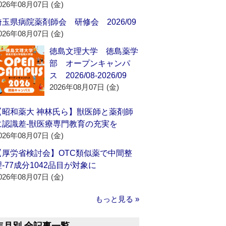
026年08月07日 (金)
埼玉県病院薬剤師会 研修会 2026/09
026年08月07日 (金)
徳島文理大学 徳島薬学
部 オープンキャンパ
ス 2026/08-2026/09
2026年08月07日 (金)
【昭和薬大 神林氏ら】獣医師と薬剤師
に認識差‐獣医療専門教育の充実を
026年08月07日 (金)
【厚労省検討会】OTC類似薬で中間整
理‐77成分1042品目が対象に
026年08月07日 (金)
もっと見る »