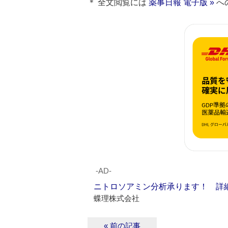
＊ 全文閲覧には
薬事日報 電子版 »
へ
‐AD‐
ニトロソアミン分析承ります！ 詳
蝶理株式会社
« 前の記事