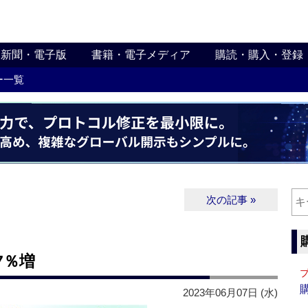
新聞・電子版
書籍・電子メディア
購読・購入・登録
ー一覧
次の記事 »
7％増
2023年06月07日 (水)