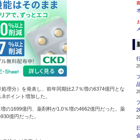
行
2
品
理分）を発表し、前年同期比2.7％増の6374億円とな
2
1.8ポイント増加した。
の1699億円、薬剤料が1.0％増の4662億円だった。薬
2
930億円だった。
2
会