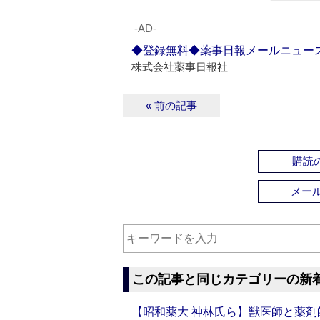
‐AD‐
◆登録無料◆薬事日報メールニュー
株式会社薬事日報社
« 前の記事
購読の
メー
この記事と同じカテゴリーの新
【昭和薬大 神林氏ら】獣医師と薬剤