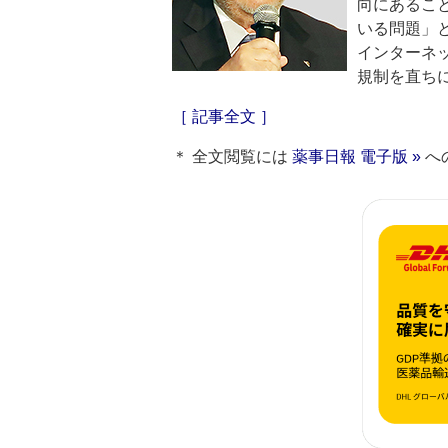
向にあるこ
いる問題」
インターネ
規制を直ち
［ 記事全文 ］
＊ 全文閲覧には
薬事日報 電子版 »
へ