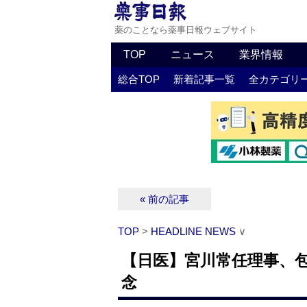
薬のことなら薬事日報ウェブサイト
TOP
ニュース
業界情報
総合TOP
新着記事一覧
全カテゴリ
« 前の記事
TOP
>
HEADLINE NEWS
∨
【日医】宮川常任理事、包
念