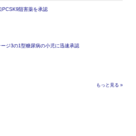
口PCSK9阻害薬を承認
をステージ3の1型糖尿病の小児に迅速承認
もっと見る »