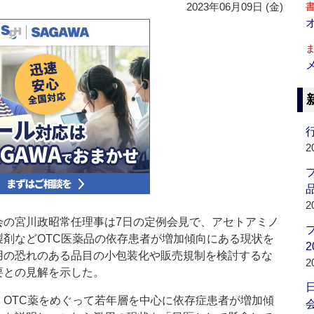
2023年06月09日 (金)
行
2
品
2
の宮川政昭常任理事は7日の定例会見で、アセトアミノ
製剤などOTC医薬品の依存患者が増加傾向にある現状を
2
用の恐れのある品目の小包装化や販売規制を検討するな
2
要との見解を示した。
OTC薬をめぐって若年層を中心に依存症患者が増加傾
会