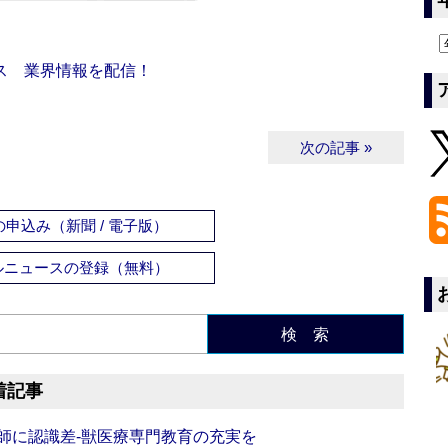
ス 業界情報を配信！
次の記事 »
申込み（新聞 / 電子版）
ルニュースの登録（無料）
検 索
着記事
師に認識差‐獣医療専門教育の充実を