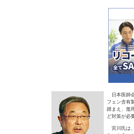
日本医師会
フェン含有
踏まえ、濫
ど対策が必
宮川氏は、