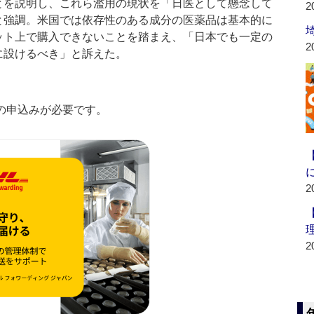
とを説明し、これら濫用の現状を「日医として懸念して
2
と強調。米国では依存性のある成分の医薬品は基本的に
ット上で購入できないことを踏まえ、「日本でも一定の
2
に設けるべき」と訴えた。
の申込みが必要です。
2
2