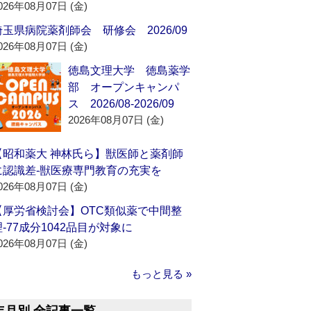
026年08月07日 (金)
埼玉県病院薬剤師会 研修会 2026/09
026年08月07日 (金)
徳島文理大学 徳島薬学
部 オープンキャンパ
ス 2026/08-2026/09
2026年08月07日 (金)
【昭和薬大 神林氏ら】獣医師と薬剤師
に認識差‐獣医療専門教育の充実を
026年08月07日 (金)
【厚労省検討会】OTC類似薬で中間整
理‐77成分1042品目が対象に
026年08月07日 (金)
もっと見る »