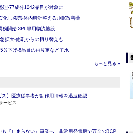
理‐77成分1042品目が対象に
C化し発売‐体内時計整える睡眠改善薬
務開始‐3PL専用物流施設
で急拡大‐他剤からの切り替えも
5％下げ‐8品目の再算定など了承
もっと見る »
ビス】医療従事者が副作用情報を迅速確認
サービス
でも『止まらない』事業へ 非常用発電機で万全のBCP