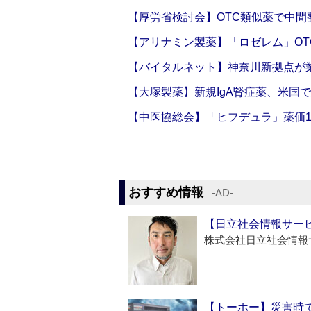
【厚労省検討会】OTC類似薬で中間整
【アリナミン製薬】「ロゼレム」OT
【バイタルネット】神奈川新拠点が業
【大塚製薬】新規IgA腎症薬、米国
【中医協総会】「ヒフデュラ」薬価1
おすすめ情報
‐AD‐
【日立社会情報サー
株式会社日立社会情報
【トーホー】災害時