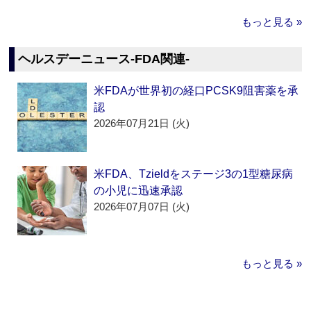
もっと見る »
ヘルスデーニュース‐FDA関連‐
米FDAが世界初の経口PCSK9阻害薬を承
認
2026年07月21日 (火)
米FDA、Tzieldをステージ3の1型糖尿病
の小児に迅速承認
2026年07月07日 (火)
もっと見る »