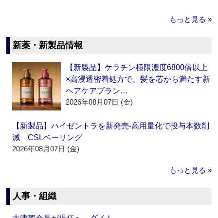
もっと見る »
新薬・新製品情報
【新製品】ケラチン極限濃度6800倍以上
×高浸透密着処方で、髪を芯から満たす新
ヘアケアブラン…
2026年08月07日 (金)
【新製品】ハイゼントラを新発売‐高用量化で投与本数削
減 CSLベーリング
2026年08月07日 (金)
もっと見る »
人事・組織