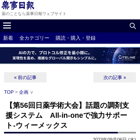
薬のことなら薬事日報ウェブサイト
新着
全カテゴリー
購読・購入・登録
« 前の記事
次の記事 »
TOP
>
企画
∨
【第56回日薬学術大会】話題の調剤支
援システム All-in-oneで強力サポー
ト‐ウィーメックス
2023年09月06日 (水)