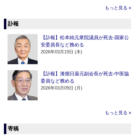
もっと見る »
訃報
【訃報】松本純元衆院議員が死去‐国家公
安委員長など務める
2026年03月19日 (木)
【訃報】漆畑日薬元副会長が死去‐中医協
委員など務める
2026年03月09日 (月)
もっと見る »
寄稿