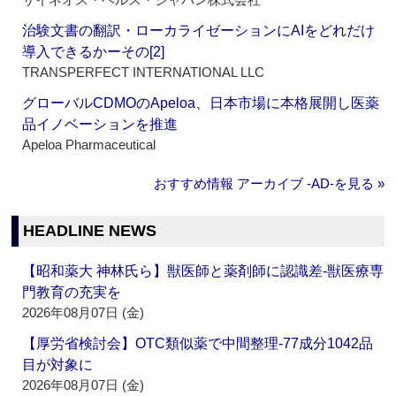
治験文書の翻訳・ローカライゼーションにAIをどれだけ
導入できるかーその[2]
TRANSPERFECT INTERNATIONAL LLC
グローバルCDMOのApeloa、日本市場に本格展開し医薬
品イノベーションを推進
Apeloa Pharmaceutical
おすすめ情報 アーカイブ ‐AD‐を見る »
HEADLINE NEWS
【昭和薬大 神林氏ら】獣医師と薬剤師に認識差‐獣医療専
門教育の充実を
2026年08月07日 (金)
【厚労省検討会】OTC類似薬で中間整理‐77成分1042品
目が対象に
2026年08月07日 (金)