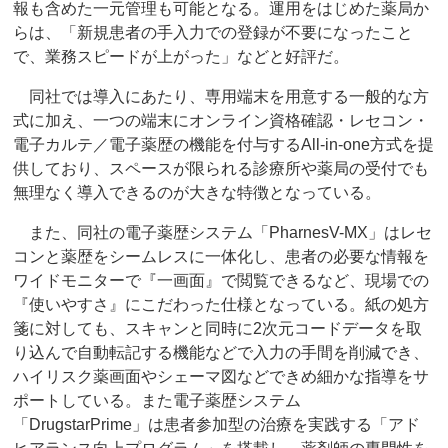
報も含めた一元管理も可能となる。運用をはじめた薬局か
らは、「新規患者の手入力での登録が不要になったこと
で、業務スピードが上がった」などと好評だ。
同社では導入にあたり、専用端末を用意する一般的な方
式に加え、一つの端末にオンライン資格確認・レセコン・
電子カルテ／電子薬歴の機能を付与するAll-in-one方式を提
供しており、スペースが限られる診療所や薬局の受付でも
無理なく導入できるのが大きな特徴となっている。
また、同社の電子薬歴システム「PharnesV-MX」はレセ
コンと薬歴をシームレスに一体化し、患者の必要な情報を
ワイドモニターで『一画面』で閲覧できるなど、現場での
『使いやすさ』にこだわった仕様となっている。紙の処方
箋に対しても、スキャンと同時に2次元コードデータを取
り込んで自動転記する機能などで入力の手間を削減でき、
ハイリスク薬画面やシェーマ図などできめ細かな指導をサ
ポートしている。また電子薬歴システム
「DrugstarPrime」は患者参加型の治療を実践する「アド