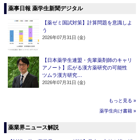
薬事日報 薬学生新聞デジタル
【薬ゼミ国試対策】計算問題を意識しよ
う
2026年07月31日 (金)
【日本薬学生連盟・先輩薬剤師のキャリ
アノート】広がる漢方薬研究の可能性
ツムラ漢方研究…
2026年07月31日 (金)
もっと見る »
薬学生向け書籍 »
薬業界ニュース解説