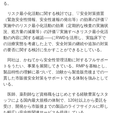
る。
リスク最小化活動に関する検討では、▽安全対策措置
（緊急安全性情報、安全性速報の発出等）の効果の評価▽
実施中のリスク最小化活動の効果（定期的な検査の実施状
況、処方量の減量等）の評価▽実施すべきリスク最小化活
動の内容に関する確認――にRWDを活用し、実臨床下で
の治療実態を考慮した上で、安全対策の継続や追加の対策
の要否に関する検討に生かすことができるとしている。
同社は、かねてから安全性管理活動に対するフルサポー
トをうたい、事業を展開してきている。RMPを基軸とし、
製品特性の理解に基づいて、治験から製造販売後までの一
貫した市販後安全対策をサポートできる体制を強みとして
いる。
医師、薬剤師など資格職をはじめとする経験豊富なスタ
ッフによる国内最大規模の体制で、120社以上から委託を
受け、開発から市販後までの製品のライフサイクルに即し
た幅広い安全性関連サービスを提供している。