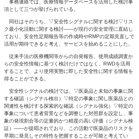
事務連絡では、医療情報データベースを活用した検討事
項として三つが挙げられている。
同社はそのうち、▽安全性シグナルに関する検討▽リス
ク最小化活動に関する検討――が現行の安全管理に直結し
ており、安全性定期報告等の作成時やRMPの定期見直しで
活用が期待できると考え、サービスを始めることにした。
従来手法の医療機関等からの自発報告、使用成績調査か
らの安全性情報に基づく検討だけではなく、RWDを活用
することで、より使用実態に即した安全性に関する情報を
得ることができる。
安全性シグナルの検討では、▽医薬品と未知の事象に関
する確認（シグナル検出）▽特定の事象に関し医薬品との
関連性を検討する探索的な確認（シグナル強化）▽特定の
事象について患者背景などを調整した対照群を設定し、事
象の発現割合等の定量的かつ精度の高い評価（シグナル検
証）――が提唱されており、この活動で医薬品のリスクを
早期に発見しその特性を把握することが可能と考えてい