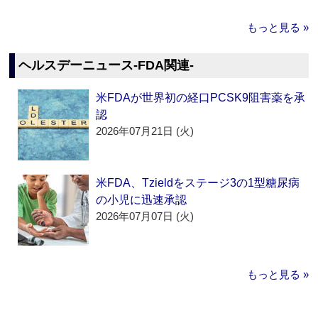
もっと見る »
ヘルスデーニュース‐FDA関連‐
米FDAが世界初の経口PCSK9阻害薬を承
認
2026年07月21日 (火)
米FDA、Tzieldをステージ3の1型糖尿病
の小児に迅速承認
2026年07月07日 (火)
もっと見る »