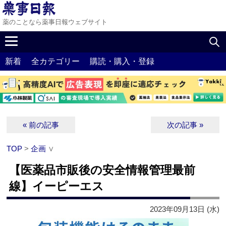
薬のことなら薬事日報ウェブサイト
新着
全カテゴリー
購読・購入・登録
« 前の記事
次の記事 »
TOP
>
企画
∨
【医薬品市販後の安全情報管理最前
線】イーピーエス
2023年09月13日 (水)