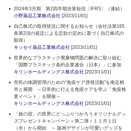
2024年3月期 第2四半期決算短信〔IFRS〕（連結）
小野薬品工業株式会社
[2023/11/01]
自己株式の取得状況に関するお知らせ（会社法第165
条第2項の規定による定款の定めに基づく自己株式の
取得）
キッセイ薬品工業株式会社
[2023/11/01]
世界的なプラスチック廃棄物問題の解決に取り組む、
「国際プラスチック条約企業連合（日本）」に参加
キリンホールディングス株式会社
[2023/11/01]
市民の体調管理のための“免疫ケア啓発活動”を南足柄
市と展開 ～日常的に行える免疫ケアを学ぶ「免疫検
査イベント」を開催～
キリンホールディングス株式会社
[2023/11/01]
「旅の宿」の世界にどっぷりつかろうオリジナルグッ
ズプレゼントキャンペーン＜第二弾＞１１月１日
（水）から開始 ～ 版画デザインが可愛いグッズを