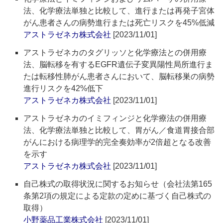
法、化学療法単独と比較して、進行または再発子宮体
がん患者さんの病勢進行または死亡リスクを45%低減
アストラゼネカ株式会社
[2023/11/01]
アストラゼネカのタグリッソと化学療法との併用療
法、脳転移を有するEGFR遺伝子変異陽性局所進行ま
たは転移性肺がん患者さんにおいて、脳転移巣の病勢
進行リスクを42%低下
アストラゼネカ株式会社
[2023/11/01]
アストラゼネカのイミフィンジと化学療法の併用療
法、化学療法単独と比較して、胃がん／食道胃接合部
がんにおける病理学的完全奏効率が2倍超となる改善
を示す
アストラゼネカ株式会社
[2023/11/01]
自己株式の取得状況に関するお知らせ（会社法第165
条第2項の規定による定款の定めに基づく自己株式の
取得）
小野薬品工業株式会社
[2023/11/01]