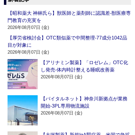
【昭和薬大 神林氏ら】獣医師と薬剤師に認識差‐獣医療専
門教育の充実を
2026年08月07日 (金)
【厚労省検討会】OTC類似薬で中間整理‐77成分1042品
目が対象に
2026年08月07日 (金)
【アリナミン製薬】「ロゼレム」OTC化
し発売‐体内時計整える睡眠改善薬
2026年08月07日 (金)
【バイタルネット】神奈川新拠点が業務
開始‐3PL専用物流施設
2026年08月07日 (金)
【大塚製薬】新規IgA腎症薬、米国で急拡