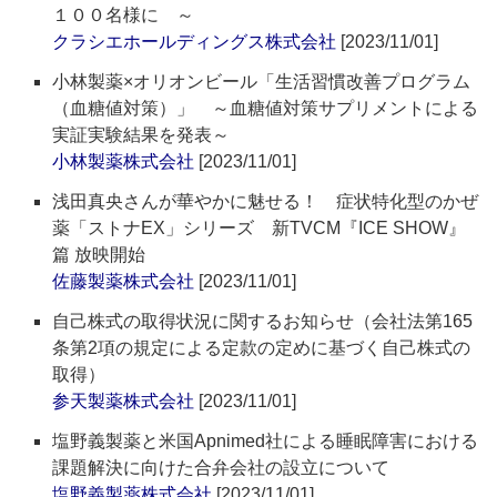
１００名様に ～
クラシエホールディングス株式会社
[2023/11/01]
小林製薬×オリオンビール「生活習慣改善プログラム
（血糖値対策）」 ～血糖値対策サプリメントによる
実証実験結果を発表～
小林製薬株式会社
[2023/11/01]
浅田真央さんが華やかに魅せる！ 症状特化型のかぜ
薬「ストナEX」シリーズ 新TVCM『ICE SHOW』
篇 放映開始
佐藤製薬株式会社
[2023/11/01]
自己株式の取得状況に関するお知らせ（会社法第165
条第2項の規定による定款の定めに基づく自己株式の
取得）
参天製薬株式会社
[2023/11/01]
塩野義製薬と米国Apnimed社による睡眠障害における
課題解決に向けた合弁会社の設立について
塩野義製薬株式会社
[2023/11/01]