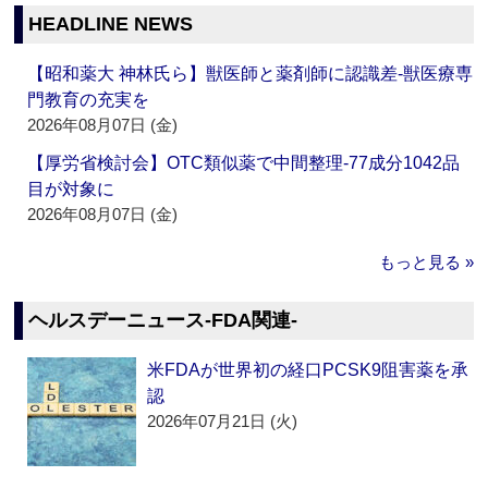
HEADLINE NEWS
【昭和薬大 神林氏ら】獣医師と薬剤師に認識差‐獣医療専
門教育の充実を
2026年08月07日 (金)
【厚労省検討会】OTC類似薬で中間整理‐77成分1042品
目が対象に
2026年08月07日 (金)
もっと見る »
ヘルスデーニュース‐FDA関連‐
米FDAが世界初の経口PCSK9阻害薬を承
認
2026年07月21日 (火)