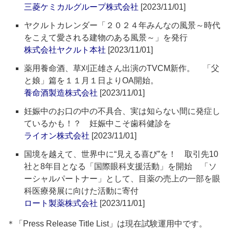
三菱ケミカルグループ株式会社
[2023/11/01]
ヤクルトカレンダー「２０２４年みんなの風景～時代
をこえて愛される建物のある風景～」を発行
株式会社ヤクルト本社
[2023/11/01]
薬用養命酒、草刈正雄さん出演のTVCM新作。 「父
と娘」篇を１１月１日よりOA開始。
養命酒製造株式会社
[2023/11/01]
妊娠中のお口の中の不具合、実は知らない間に発症し
ているかも！？ 妊娠中こそ歯科健診を
ライオン株式会社
[2023/11/01]
国境を越えて、世界中に“見える喜び”を！ 取引先10
社と8年目となる「国際眼科支援活動」を開始 「ソ
ーシャルパートナー」として、目薬の売上の一部を眼
科医療発展に向けた活動に寄付
ロート製薬株式会社
[2023/11/01]
＊「Press Release Title List」は現在試験運用中です。