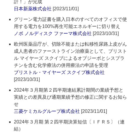
計！」が完成
日本新薬株式会社
[2023/11/01]
グリーン電力証書を購入日本のすべてのオフィスで使
用する電力を100%再生可能エネルギーに切り替え
ノボ ノルディスク ファーマ株式会社
[2023/10/31]
欧州医薬品庁が、切除不能または転移性尿路上皮がん
成人患者のファーストライン治療薬として、ブリスト
ル マイヤーズ スクイブによるオプジーボとシスプラ
チンを含む化学療法の併用療法の申請を受理
ブリストル・マイヤーズ スクイブ株式会社
[2023/10/31]
2024年３月期第２四半期連結累計期間の業績予想と
実績との差異及び通期業績予想の修正に関するお知ら
せ
三菱ケミカルグループ株式会社
[2023/11/01]
2024年３月期 第２四半期決算短信〔ＩＦＲＳ〕（連
結）