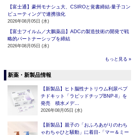
【富士通】豪州モナシュ大、CSIROと覚書締結‐量子コン
ピューティングで連携強化
2026年08月05日 (水)
【富士フイルム／大鵬薬品】ADCの製造技術の開発で戦
略的パートナーシップを締結
2026年08月05日 (水)
もっと見る »
新薬・新製品情報
【新製品】ヒト脳性ナトリウム利尿ペプ
チドキット「ラピッドチップBNP-II」を
発売 積水メデ…
2026年08月05日 (水)
【新製品】親子の「おふろあがりのわち
ゃわちゃひと騒動」に着目‐「マー＆ミー