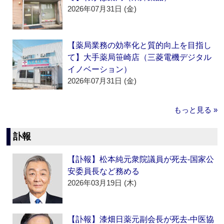
2026年07月31日 (金)
【薬局業務の効率化と質的向上を目指し
て】大手薬局笹崎店（三菱電機デジタル
イノベーション）
2026年07月31日 (金)
もっと見る »
訃報
【訃報】松本純元衆院議員が死去‐国家公
安委員長など務める
2026年03月19日 (木)
【訃報】漆畑日薬元副会長が死去‐中医協