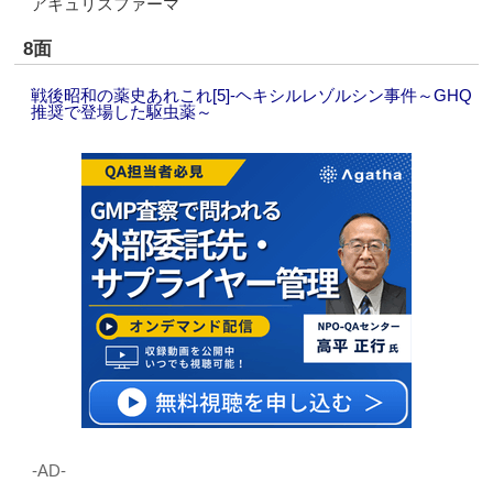
アキュリスファーマ
8面
戦後昭和の薬史あれこれ[5]‐ヘキシルレゾルシン事件～GHQ
推奨で登場した駆虫薬～
‐AD‐