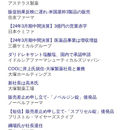
アステラス製薬
販促効果反映に遅れ‐米国基幹3製品の販売
住友ファーマ
【24年3月期中間決算】3億円の営業赤字
日本ケミファ
【24年3月期中間決算】医薬品事業は増収増益
三菱ケミカルグループ
ダリドレキサント塩酸塩、国内で承認申請
イドルシアファーマシューティカルズジャパン
COOに井上氏就任‐大塚製薬社長と兼務
大塚ホールティングス
新社長は高木氏
大塚製薬工場
販売差止め申し立て‐「ノベルジン錠」後発品
ノーベルファーマ
【短信】販売差止め申し立て‐「スプリセル錠」後発品
ブリストル・マイヤーズスクイブ
綱場氏が社長退任