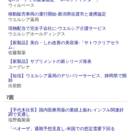
ウィルベース
移動販売車両の運行開始‐新潟県佐渡市と連携協定
ウエルシア薬局
現物配当で完全子会社に‐ウエルシア介護サービス
ウエルシアホールディングス
【新製品】美白・しわ改善の美容液‐「サトウクリアセラ
ム」
佐藤製薬
【新製品】サプリメントの新シリーズ発表
ユーグレナ
【短信】ウエルシア薬局のデリバリーサービス、静岡県で開
始
出前館
7面
【手代木社長】国内医療用薬の業績上振れ‐インフル関連好
調で見通し
塩野義製薬
「ベオーザ」通期予想見直し‐米国での想定需要下回る