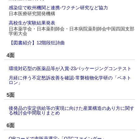
感染症で欧州機関と連携‐ワクチン研究など協力
日本医療研究開発機構
高校生が実験結果発表
日本薬学会・日本薬剤師会・日本病院薬剤師会中国四国支部
学術大会
【図書紹介】12階段狂詩曲
4面
環境対応型の医薬品等が入賞‐23パッケージングコンテスト
月経に伴う不定愁訴改善を確認‐常磐植物化学研の「ベネト
ロン」
5面
後発品の安定供給等の実現に向けた産業構造のあり方に関す
る検討会中間取りまとめ
6面
QRコードで市販薬選定‐「OTCファインダー」