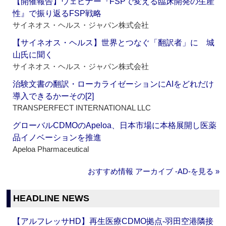
【開催報告】ウェビナー『FSPで変える臨床開発の生産
性』で振り返るFSP戦略
サイネオス・ヘルス・ジャパン株式会社
【サイネオス・ヘルス】世界とつなぐ「翻訳者」に 城
山氏に聞く
サイネオス・ヘルス・ジャパン株式会社
治験文書の翻訳・ローカライゼーションにAIをどれだけ
導入できるかーその[2]
TRANSPERFECT INTERNATIONAL LLC
グローバルCDMOのApeloa、日本市場に本格展開し医薬
品イノベーションを推進
Apeloa Pharmaceutical
おすすめ情報 アーカイブ ‐AD‐を見る »
HEADLINE NEWS
【アルフレッサHD】再生医療CDMO拠点‐羽田空港隣接