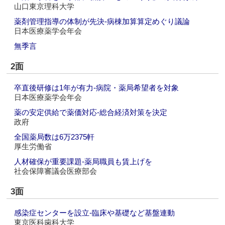
山口東京理科大学
薬剤管理指導の体制が先決‐病棟加算算定めぐり議論
日本医療薬学会年会
無季言
2面
卒直後研修は1年が有力‐病院・薬局希望者を対象
日本医療薬学会年会
薬の安定供給で薬価対応‐総合経済対策を決定
政府
全国薬局数は6万2375軒
厚生労働省
人材確保が重要課題‐薬局職員も賃上げを
社会保障審議会医療部会
3面
感染症センターを設立‐臨床や基礎など基盤連動
東京医科歯科大学