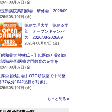
026年08月07日 (金)
埼玉県病院薬剤師会 研修会 2026/09
026年08月07日 (金)
徳島文理大学 徳島薬学
部 オープンキャンパ
ス 2026/08-2026/09
2026年08月07日 (金)
【昭和薬大 神林氏ら】獣医師と薬剤師
に認識差‐獣医療専門教育の充実を
026年08月07日 (金)
【厚労省検討会】OTC類似薬で中間整
理‐77成分1042品目が対象に
026年08月07日 (金)
もっと見る »