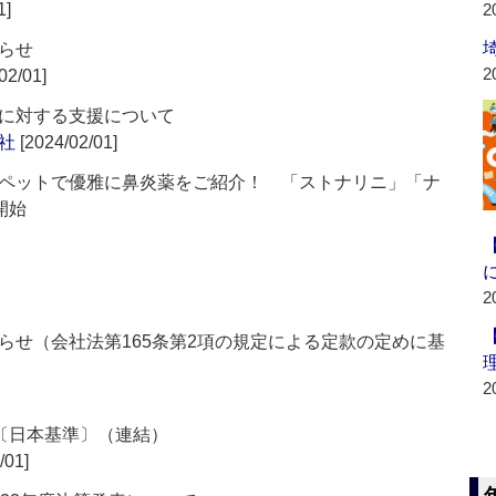
1]
2
らせ
2
02/01]
に対する支援について
社
[2024/02/01]
ペットで優雅に鼻炎薬をご紹介！ 「ストナリニ」「ナ
開始
2
らせ（会社法第165条第2項の規定による定款の定めに基
2
信〔日本基準〕（連結）
/01]