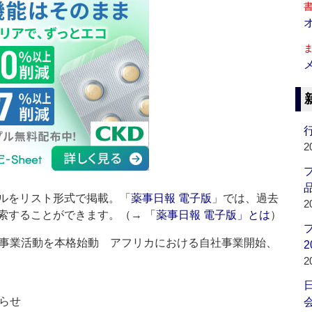
行
2
品
ルをリスト形式で掲載。「
薬事日報 電子版
」では、過去
2
索することができます。（→
「薬事日報 電子版」とは
）
事業活動を本格始動 アフリカにおける自社事業開始、
2
2
らせ
会