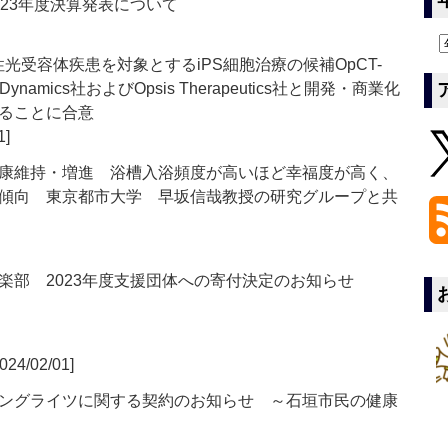
23年度決算発表について
s社、原発性光受容体疾患を対象とするiPS細胞治療の候補OpCT-
r Dynamics社およびOpsis Therapeutics社と開発・商業化
ることに合意
1]
康維持・増進 浴槽入浴頻度が高いほど幸福度が高く、
傾向 東京都市大学 早坂信哉教授の研究グループと共
楽部 2023年度支援団体への寄付決定のお知らせ
024/02/01]
ングライツに関する契約のお知らせ ～石垣市民の健康