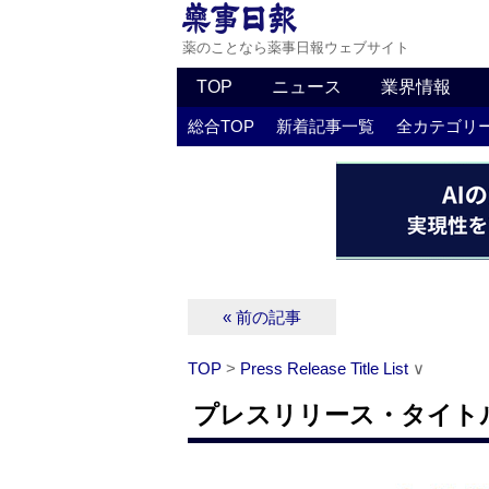
薬のことなら薬事日報ウェブサイト
TOP
ニュース
業界情報
総合TOP
新着記事一覧
全カテゴリ
« 前の記事
TOP
>
Press Release Title List
∨
プレスリリース・タイトルリス