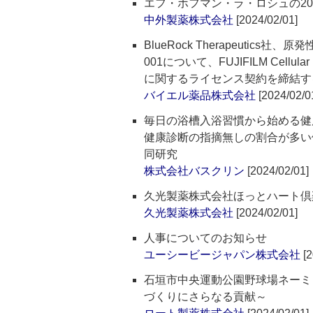
エフ・ホフマン・ラ・ロシュの20
中外製薬株式会社
[2024/02/01]
BlueRock Therapeutic
001について、FUJIFILM Cellula
に関するライセンス契約を締結す
バイエル薬品株式会社
[2024/02/0
毎日の浴槽入浴習慣から始める健
健康診断の指摘無しの割合が多い
同研究
株式会社バスクリン
[2024/02/01]
久光製薬株式会社ほっとハート倶
久光製薬株式会社
[2024/02/01]
人事についてのお知らせ
ユーシービージャパン株式会社
[2
石垣市中央運動公園野球場ネーミ
づくりにさらなる貢献～