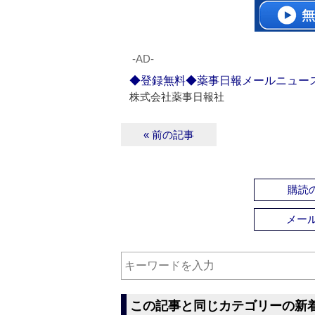
‐AD‐
◆登録無料◆薬事日報メールニュー
株式会社薬事日報社
« 前の記事
購読の
メー
この記事と同じカテゴリーの新