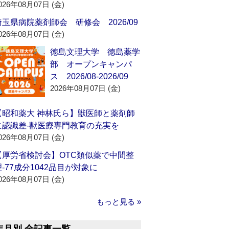
026年08月07日 (金)
埼玉県病院薬剤師会 研修会 2026/09
026年08月07日 (金)
徳島文理大学 徳島薬学
部 オープンキャンパ
ス 2026/08-2026/09
2026年08月07日 (金)
【昭和薬大 神林氏ら】獣医師と薬剤師
に認識差‐獣医療専門教育の充実を
026年08月07日 (金)
【厚労省検討会】OTC類似薬で中間整
理‐77成分1042品目が対象に
026年08月07日 (金)
もっと見る »