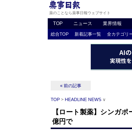
薬のことなら薬事日報ウェブサイト
TOP
ニュース
業界情報
総合TOP
新着記事一覧
全カテゴリ
« 前の記事
TOP
>
HEADLINE NEWS
∨
【ロート製薬】シンガポー
億円で