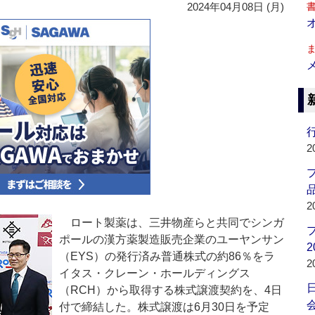
2024年04月08日 (月)
行
2
品
2
ロート製薬は、三井物産らと共同でシンガ
ポールの漢方薬製造販売企業のユーヤンサン
2
（EYS）の発行済み普通株式の約86％をラ
2
イタス・クレーン・ホールディングス
（RCH）から取得する株式譲渡契約を、4日
会
付で締結した。株式譲渡は6月30日を予定