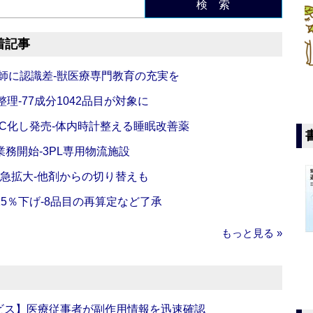
検 索
着記事
師に認識差‐獣医療専門教育の充実を
理‐77成分1042品目が対象に
C化し発売‐体内時計整える睡眠改善薬
務開始‐3PL専用物流施設
で急拡大‐他剤からの切り替えも
5％下げ‐8品目の再算定など了承
もっと見る »
ビス】医療従事者が副作用情報を迅速確認