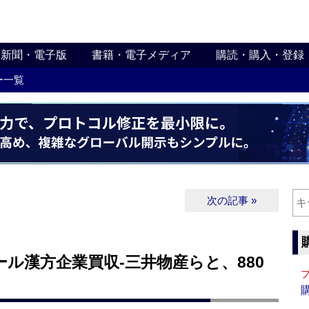
新聞・電子版
書籍・電子メディア
購読・購入・登録
ー一覧
次の記事 »
ル漢方企業買収‐三井物産らと、880