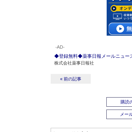
‐AD‐
◆登録無料◆薬事日報メールニュー
株式会社薬事日報社
« 前の記事
購読の
メー