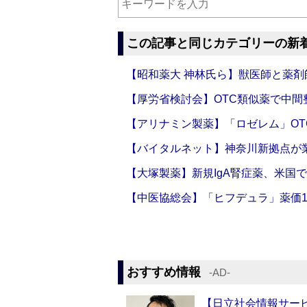
この記事と同じカテゴリーの新
【昭和薬大 神林氏ら】獣医師と薬剤
【厚労省検討会】OTC類似薬で中間整
【アリナミン製薬】「ロゼレム」OT
【バイタルネット】神奈川新拠点が業
【大塚製薬】新規IgA腎症薬、米国
【中医協総会】「ヒフデュラ」薬価1
おすすめ情報
‐AD‐
【日立社会情報サー