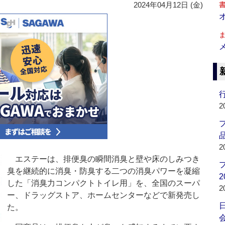
2024年04月12日 (金)
行
2
品
2
エステーは、排便臭の瞬間消臭と壁や床のしみつき
臭を継続的に消臭・防臭する二つの消臭パワーを凝縮
2
した「消臭力コンパクトトイレ用」を、全国のスーパ
2
ー、ドラッグストア、ホームセンターなどで新発売し
た。
会