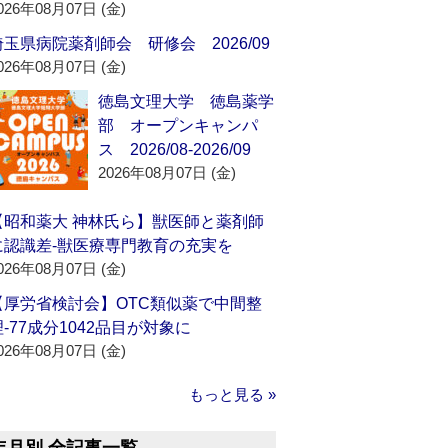
026年08月07日 (金)
埼玉県病院薬剤師会 研修会 2026/09
026年08月07日 (金)
徳島文理大学 徳島薬学
部 オープンキャンパ
ス 2026/08-2026/09
2026年08月07日 (金)
【昭和薬大 神林氏ら】獣医師と薬剤師
に認識差‐獣医療専門教育の充実を
026年08月07日 (金)
【厚労省検討会】OTC類似薬で中間整
理‐77成分1042品目が対象に
026年08月07日 (金)
もっと見る »