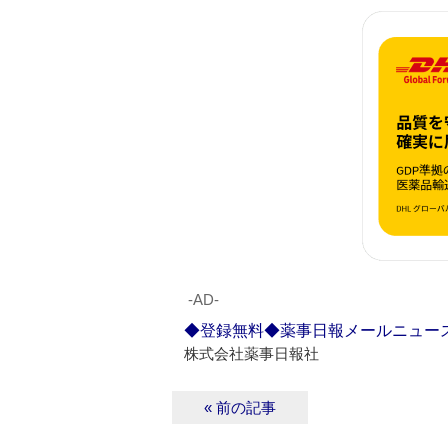
‐AD‐
◆登録無料◆薬事日報メールニュー
株式会社薬事日報社
« 前の記事