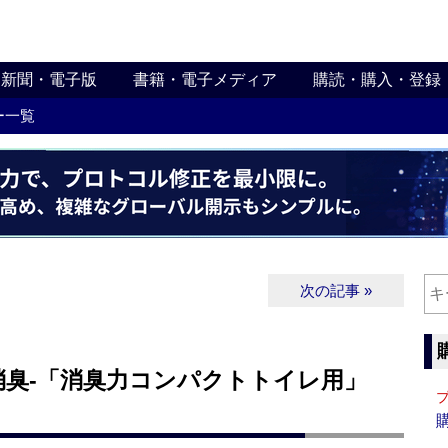
新聞・電子版
書籍・電子メディア
購読・購入・登録
ー一覧
次の記事 »
消臭‐「消臭力コンパクトトイレ用」