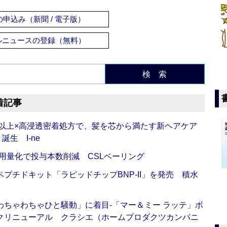
申込み（新聞 / 電子版）
ルニュースの登録（無料）
検 索
着記事
倍以上×高浸透密着処方で、髪を芯から満たす新ヘアケア
生 I-ne
用量化で投与本数削減 CSLベーリング
プチドキット「ラピッドチップBNP-II」を発売 積水
ちゃわちゃひと騒動」に着目‐「マー＆ミー ラッテ」ボ
クリニューアル クラシエ（ホームプロダクツカンパニ