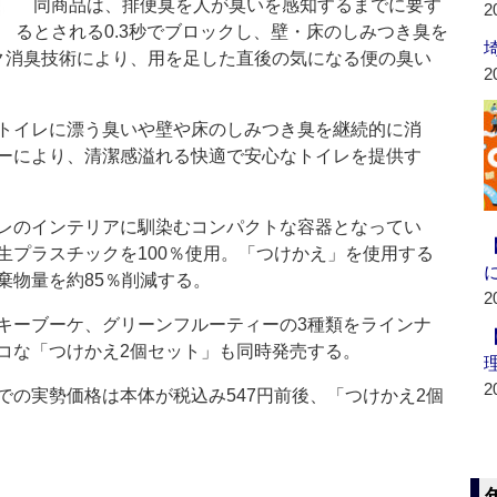
同商品は、排便臭を人が臭いを感知するまでに要す
2
るとされる0.3秒でブロックし、壁・床のしみつき臭を
ク消臭技術により、用を足した直後の気になる便の臭い
2
トイレに漂う臭いや壁や床のしみつき臭を継続的に消
ーにより、清潔感溢れる快適で安心なトイレを提供す
レのインテリアに馴染むコンパクトな容器となってい
生プラスチックを100％使用。「つけかえ」を使用する
棄物量を約85％削減する。
2
ーブーケ、グリーンフルーティーの3種類をラインナ
コな「つけかえ2個セット」も同時発売する。
2
の実勢価格は本体が税込み547円前後、「つけかえ2個
。