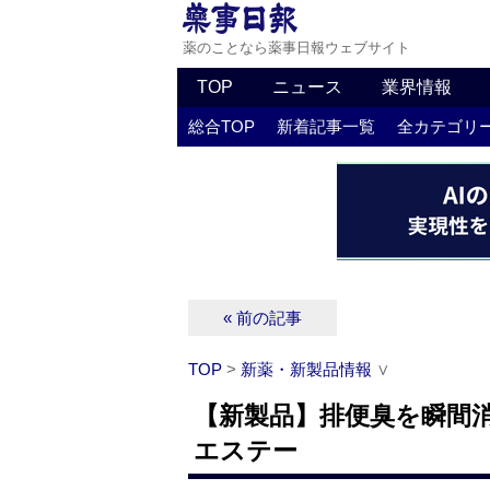
薬のことなら薬事日報ウェブサイト
TOP
ニュース
業界情報
総合TOP
新着記事一覧
全カテゴリ
« 前の記事
TOP
>
新薬・新製品情報
∨
【新製品】排便臭を瞬間
エステー