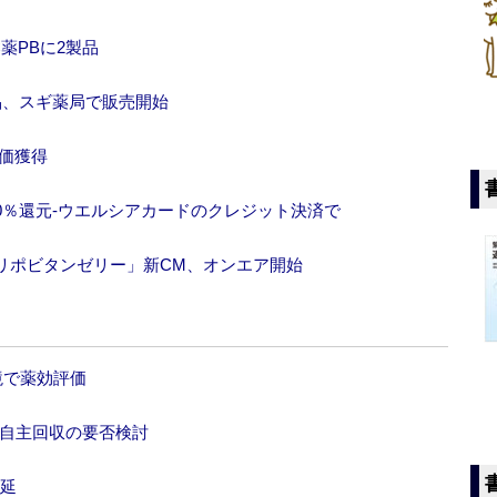
薬PBに2製品
品、スギ薬局で販売開始
評価獲得
を10％還元‐ウエルシアカードのクレジット決済で
リポビタンゼリー」新CM、オンエア開始
境で薬効評価
、自主回収の要否検討
遅延