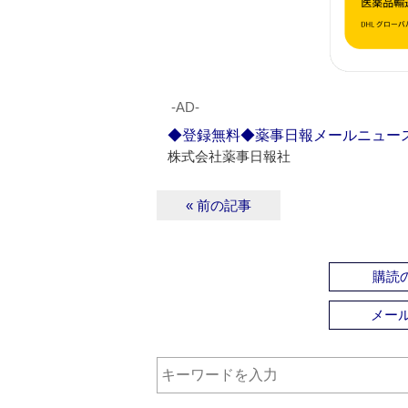
‐AD‐
◆登録無料◆薬事日報メールニュー
株式会社薬事日報社
« 前の記事
購読の
メー