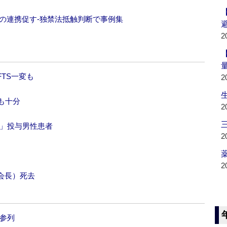
の連携促す‐独禁法抵触判断で事例集
2
TS一変も
2
給も十分
2
ド」投与男性患者
2
薬
2
会長）死去
参列