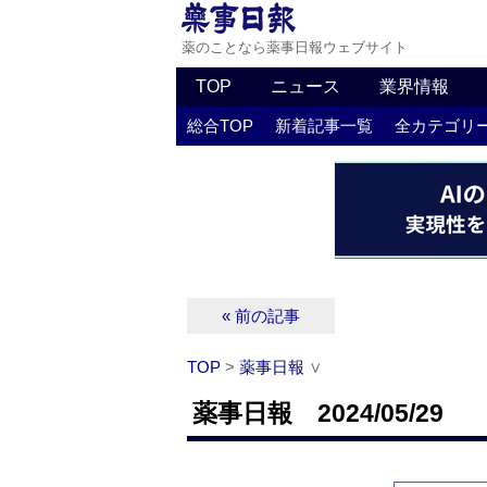
薬のことなら薬事日報ウェブサイト
TOP
ニュース
業界情報
総合TOP
新着記事一覧
全カテゴリ
« 前の記事
TOP
>
薬事日報
∨
薬事日報 2024/05/29