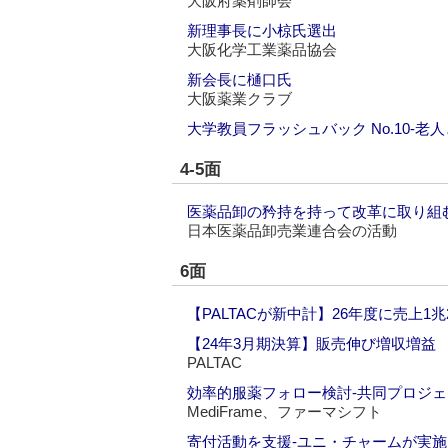
大阪府薬剤師会
新理事長に小椋氏選出
大阪化学工業薬品協会
新会長に樋口氏
大阪薬業クラブ
大学教員フラッシュバック No.10‐老人
4-5面
医薬品卸の矜持を持って改革に取り組む
日本医薬品卸売業連合会の活動
6面
【PALTACが新中計】26年度に売上1兆
【24年3月期決算】販売伸び増収増益
PALTAC
効率的服薬フォロー検討‐共同プロジ
MediFrame、ファーマシフト
寄付活動を支援‐ユニ・チャームが実施