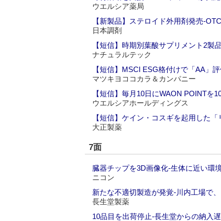
ウエルシア薬局
【新製品】ステロイド外用剤発売‐OTC
日本調剤
【短信】時期別葉酸サプリメント2製
ナチュラルテック
【短信】MSCI ESG格付けで「AA」
マツキヨココカラ＆カンパニー
【短信】毎月10日にWAON POINT
ウエルシアホールディングス
【短信】ケイン・コスギを起用した「
大正製薬
7面
臓器チップを3D画像化‐生体に近い環
ニコン
新たな不適切製造が発覚‐川内工場で
長生堂製薬
10品目を出荷停止‐長生堂からの納入