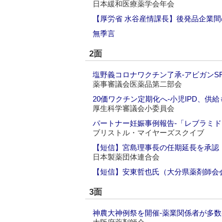
日本緩和医療薬学会年会
【厚労省 水谷産情課長】後発品企業間
無季言
2面
塩野義コロナワクチン了承‐アビガンSF
薬事審議会医薬品第二部会
20価ワクチン定期化へ‐小児IPD、供
厚生科学審議会小委員会
パートナー妊娠事例報告‐「レブラミ
ブリストル・マイヤーズスクイブ
【短信】宮島理事長の任期延長を承認
日本製薬団体連合会
【短信】安東哲也氏（大分県薬剤師会
3面
神農大神例祭を開催‐薬業関係者が多数