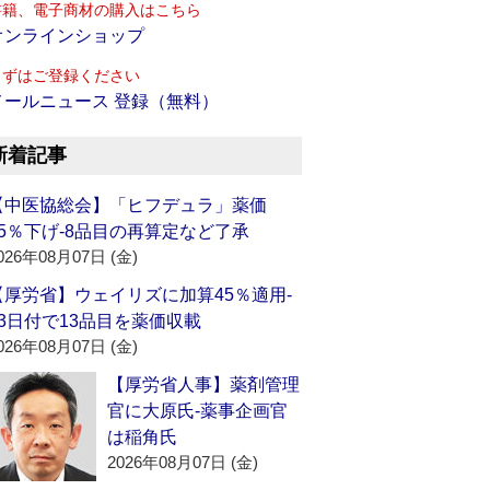
書籍、電子商材の購入はこちら
オンラインショップ
まずはご登録ください
メールニュース 登録（無料）
新着記事
【中医協総会】「ヒフデュラ」薬価
15％下げ‐8品目の再算定など了承
026年08月07日 (金)
【厚労省】ウェイリズに加算45％適用‐
13日付で13品目を薬価収載
026年08月07日 (金)
【厚労省人事】薬剤管理
官に大原氏‐薬事企画官
は稲角氏
2026年08月07日 (金)