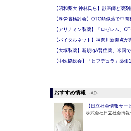
【昭和薬大 神林氏ら】獣医師と薬剤
【厚労省検討会】OTC類似薬で中間整
【アリナミン製薬】「ロゼレム」OT
【バイタルネット】神奈川新拠点が業
【大塚製薬】新規IgA腎症薬、米国
【中医協総会】「ヒフデュラ」薬価1
おすすめ情報
‐AD‐
【日立社会情報サー
株式会社日立社会情報