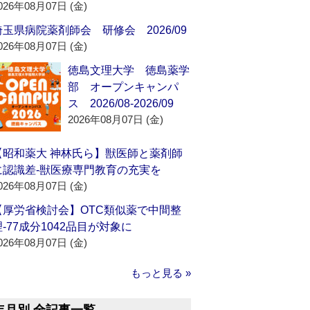
026年08月07日 (金)
埼玉県病院薬剤師会 研修会 2026/09
026年08月07日 (金)
徳島文理大学 徳島薬学
部 オープンキャンパ
ス 2026/08-2026/09
2026年08月07日 (金)
【昭和薬大 神林氏ら】獣医師と薬剤師
に認識差‐獣医療専門教育の充実を
026年08月07日 (金)
【厚労省検討会】OTC類似薬で中間整
理‐77成分1042品目が対象に
026年08月07日 (金)
もっと見る »