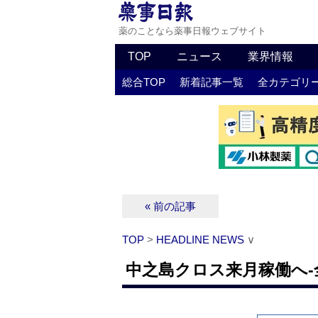
薬のことなら薬事日報ウェブサイト
TOP
ニュース
業界情報
総合TOP
新着記事一覧
全カテゴリ
« 前の記事
TOP
>
HEADLINE NEWS
∨
中之島クロス来月稼働へ‐