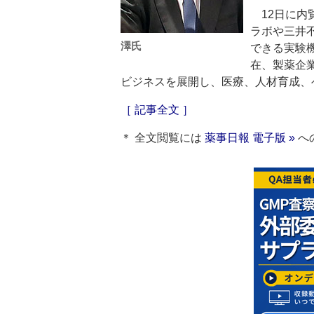
12日に内
ラボや三井
澤氏
できる実験
在、製薬企
ビジネスを展開し、医療、人材育成、
［ 記事全文 ］
＊ 全文閲覧には
薬事日報 電子版 »
へ