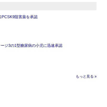
口PCSK9阻害薬を承認
をステージ3の1型糖尿病の小児に迅速承認
もっと見る »