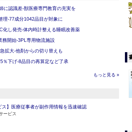
師に認識差‐獣医療専門教育の充実を
理‐77成分1042品目が対象に
C化し発売‐体内時計整える睡眠改善薬
務開始‐3PL専用物流施設
で急拡大‐他剤からの切り替えも
5％下げ‐8品目の再算定など了承
もっと見る »
ビス】医療従事者が副作用情報を迅速確認
サービス