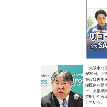
大阪市北区
が29日にグ
施設は再生医
端医療を提
ー、支援機
究財団や医
している。