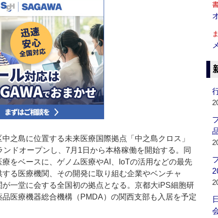
行
2
品
中之島に位置する未来医療国際拠点「中之島クロス」
2
ランドオープンし、7月1日から本格稼働を開始する。同
療をベースに、ゲノム医療やAI、IoTの活用などの最先
2
供する医療機関、その開発に取り組む企業やベンチャ
2
関が一堂に会する全国初の拠点となる。京都大iPS細胞研
薬品医療機器総合機構（PMDA）の関西支部も入居を予定
会