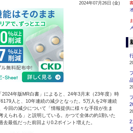
2024年07月26日 (金)
行
2
品
2
024年版MR白書」によると、24年3月末（23年度）時
万6179人と、10年連続の減少となった。5万人を2年連続
2
、今回の減少について「情報提供に様々な手段が生ま
2
考えられる」と説明している。かつて全体の約1割いた
、過去最低だった前回より0.2ポイント増えた。