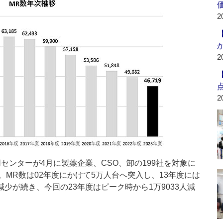
2
2
2
同センターが4月に製薬企業、CSO、卸の199社を対象に
MR数は02年度にかけて5万人台へ突入し、13年度には
減少が続き、今回の23年度はピーク時から1万9033人減