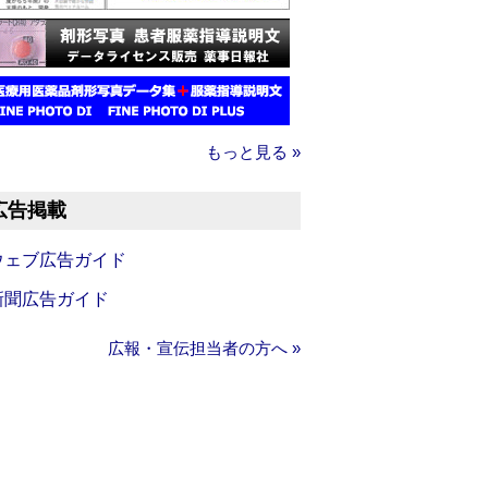
もっと見る »
広告掲載
ウェブ広告ガイド
新聞広告ガイド
広報・宣伝担当者の方へ »