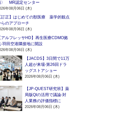
価〉 MR認定センター
026年08月06日 (木)
【訂正】はじめての獣医療 薬学的観点
からのアプローチ
026年08月06日 (木)
【アルフレッサHD】再生医療CDMO拠
点‐羽田空港隣接地に開設
026年08月06日 (木)
【JACDS】3日間で11万
人超が来場‐第26回ドラ
ッグストアショー
2026年08月06日 (木)
【JP-QUEST研究班】薬
局版QIの活用で議論‐対
人業務の評価指標に
2026年08月06日 (木)