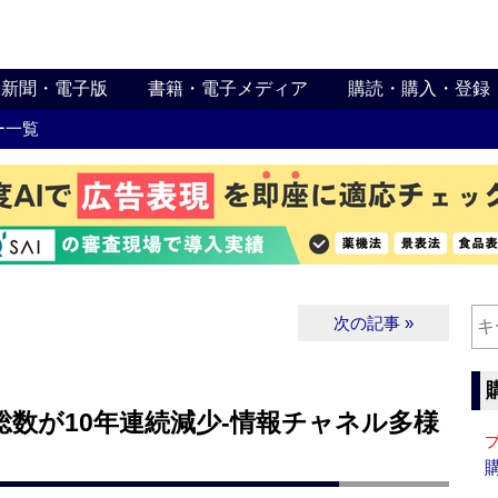
新聞・電子版
書籍・電子メディア
購読・購入・登録
ー一覧
次の記事 »
総数が10年連続減少‐情報チャネル多様