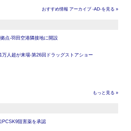
おすすめ情報 アーカイブ ‐AD‐を見る »
O拠点‐羽田空港隣接地に開設
11万人超が来場‐第26回ドラッグストアショー
もっと見る »
口PCSK9阻害薬を承認