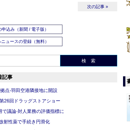
次の記事 »
申込み（新聞 / 電子版）
ルニュースの登録（無料）
検 索
着記事
O拠点‐羽田空港隣接地に開設
‐第26回ドラッグストアショー
活用で議論‐対人業務の評価指標に
‐放射性薬で手続き円滑化