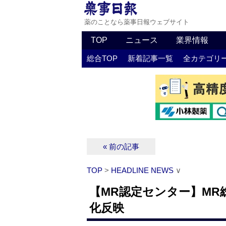
薬のことなら薬事日報ウェブサイト
TOP
ニュース
業界情報
総合TOP
新着記事一覧
全カテゴリ
« 前の記事
TOP
>
HEADLINE NEWS
∨
【MR認定センター】MR
化反映