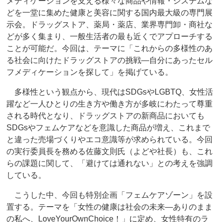
メディケーションを支える様々な商品や情報・システムな
どを一堂に集めた健康と美容に関する国内最大級の専門展
示会。ドラッグストア、薬局・薬店、業界専門卸・商社な
どが多く集まり、一般生活者の最も近くでアプローチする
ことが可能だ。今回は、テーマに「これからの多様性のあ
る社会に向けたドラッグストアの挑戦―自分にあったセル
フメディケーションを探して」を掲げている。
多様性という観点から、現代はSDGsやLGBTQ、女性活
躍など一人ひとりの生き方や働き方が多岐にわたって尊重
される時代となり、ドラッグストアの新商品においても
SDGsやフェムケアなどを意識した商品が増え、これまで
と違った売場づくりやエコ意識等が求められている。今回
の実行委員長を務める佐藤文則氏（よどや社長）も、これ
らの課題に関して、「避けては通れない」との考えを強調
している。
こうした中、今回も特別企画「フェムケアゾーン」を設
置する。テーマを「女性の健康は社会の未来―ありのまま
の私へ、LoveYourOwnChoice！」に定め、女性特有のラ