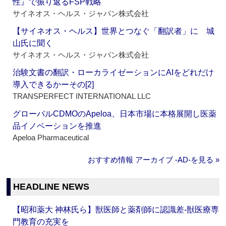
性』で振り返るFSP戦略
サイネオス・ヘルス・ジャパン株式会社
【サイネオス・ヘルス】世界とつなぐ「翻訳者」に 城
山氏に聞く
サイネオス・ヘルス・ジャパン株式会社
治験文書の翻訳・ローカライゼーションにAIをどれだけ
導入できるかーその[2]
TRANSPERFECT INTERNATIONAL LLC
グローバルCDMOのApeloa、日本市場に本格展開し医薬
品イノベーションを推進
Apeloa Pharmaceutical
おすすめ情報 アーカイブ ‐AD‐を見る »
HEADLINE NEWS
【昭和薬大 神林氏ら】獣医師と薬剤師に認識差‐獣医療専
門教育の充実を