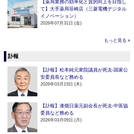
【薬局業務の効率化と質的向上を目指し
て】大手薬局笹崎店（三菱電機デジタル
イノベーション）
2026年07月31日 (金)
もっと見る »
訃報
【訃報】松本純元衆院議員が死去‐国家公
安委員長など務める
2026年03月19日 (木)
【訃報】漆畑日薬元副会長が死去‐中医協
委員など務める
2026年03月09日 (月)