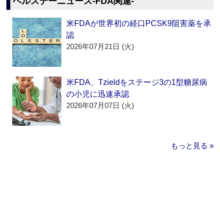
ヘルスデーニュース‐FDA関連‐
米FDAが世界初の経口PCSK9阻害薬を承
認
2026年07月21日 (火)
米FDA、Tzieldをステージ3の1型糖尿病
の小児に迅速承認
2026年07月07日 (火)
もっと見る »