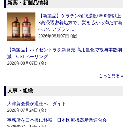
新薬・新製品情報
【新製品】ケラチン極限濃度6800倍以上
×高浸透密着処方で、髪を芯から満たす新
ヘアケアブラン…
2026年08月07日 (金)
【新製品】ハイゼントラを新発売‐高用量化で投与本数削
減 CSLベーリング
2026年08月07日 (金)
もっと見る »
人事・組織
大津賀会長が退任へ ダイト
2026年07月24日 (金)
事務所を日本橋に移転 日本医療機器産業連合会
2026年07月15日 (水)