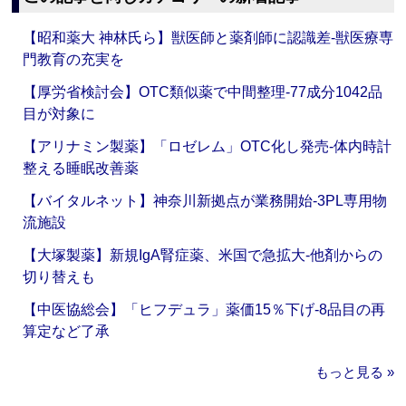
【昭和薬大 神林氏ら】獣医師と薬剤師に認識差‐獣医療専
門教育の充実を
【厚労省検討会】OTC類似薬で中間整理‐77成分1042品
目が対象に
【アリナミン製薬】「ロゼレム」OTC化し発売‐体内時計
整える睡眠改善薬
【バイタルネット】神奈川新拠点が業務開始‐3PL専用物
流施設
【大塚製薬】新規IgA腎症薬、米国で急拡大‐他剤からの
切り替えも
【中医協総会】「ヒフデュラ」薬価15％下げ‐8品目の再
算定など了承
もっと見る »