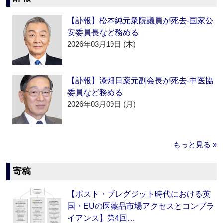
【訃報】松本純元衆院議員が死去‐国家公
安委員長など務める
2026年03月19日 (木)
【訃報】漆畑日薬元副会長が死去‐中医協
委員など務める
2026年03月09日 (月)
もっと見る »
寄稿
【ポスト・ブレグジット時代における英
国・EUの医薬品市場アクセスとコンプラ
イアンス】第4回…