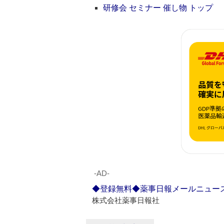
研修会 セミナー 催し物 トップ
‐AD‐
◆登録無料◆薬事日報メールニュー
株式会社薬事日報社