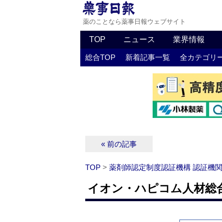
薬のことなら薬事日報ウェブサイト
TOP
ニュース
業界情報
総合TOP
新着記事一覧
全カテゴリ
« 前の記事
TOP
>
薬剤師認定制度認証機構 認証機
イオン・ハピコム人材総合研