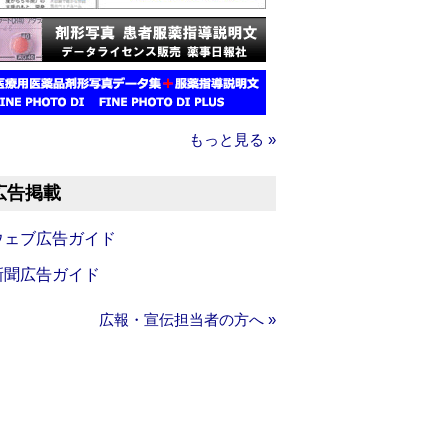
もっと見る »
広告掲載
ウェブ広告ガイド
新聞広告ガイド
広報・宣伝担当者の方へ »