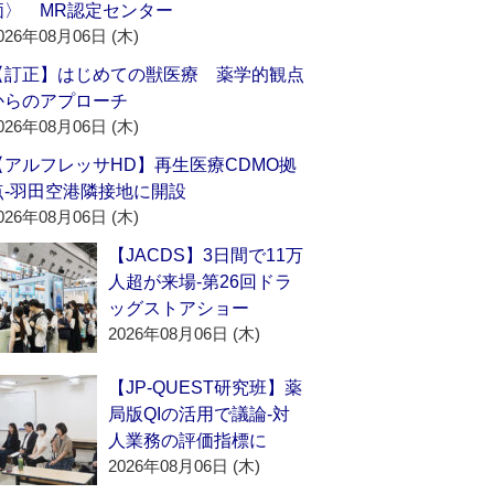
価〉 MR認定センター
026年08月06日 (木)
【訂正】はじめての獣医療 薬学的観点
からのアプローチ
026年08月06日 (木)
【アルフレッサHD】再生医療CDMO拠
点‐羽田空港隣接地に開設
026年08月06日 (木)
【JACDS】3日間で11万
人超が来場‐第26回ドラ
ッグストアショー
2026年08月06日 (木)
【JP-QUEST研究班】薬
局版QIの活用で議論‐対
人業務の評価指標に
2026年08月06日 (木)