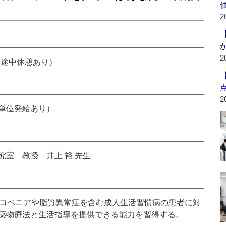
2
2
0（途中休憩あり）
2
単位発給あり）
室 教授 井上 裕 先生
ルコペニアや脂質異常症を含む成人生活習慣病の患者に対
薬物療法と生活指導を提供できる能力を習得する。