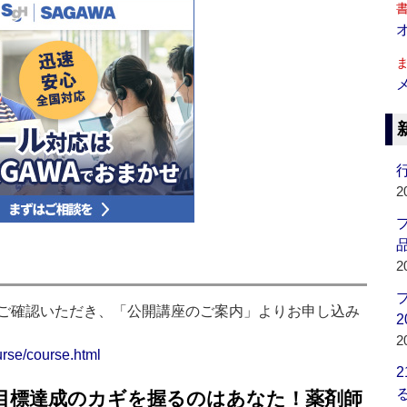
行
2
品
2
ご確認いただき、「公開講座のご案内」よりお申し込み
2
2
urse/course.html
1目標達成のカギを握るのはあなた！薬剤師