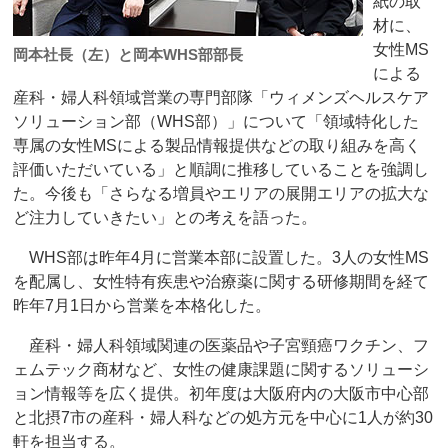
紙の取
材に、
女性MS
岡本社長（左）と岡本WHS部部長
による
産科・婦人科領域営業の専門部隊「ウィメンズヘルスケア
ソリューション部（WHS部）」について「領域特化した
専属の女性MSによる製品情報提供などの取り組みを高く
評価いただいている」と順調に推移していることを強調し
た。今後も「さらなる増員やエリアの展開エリアの拡大な
ど注力していきたい」との考えを語った。
WHS部は昨年4月に営業本部に設置した。3人の女性MS
を配属し、女性特有疾患や治療薬に関する研修期間を経て
昨年7月1日から営業を本格化した。
産科・婦人科領域関連の医薬品や子宮頸癌ワクチン、フ
ェムテック商材など、女性の健康課題に関するソリューシ
ョン情報等を広く提供。初年度は大阪府内の大阪市中心部
と北摂7市の産科・婦人科などの処方元を中心に1人が約30
軒を担当する。