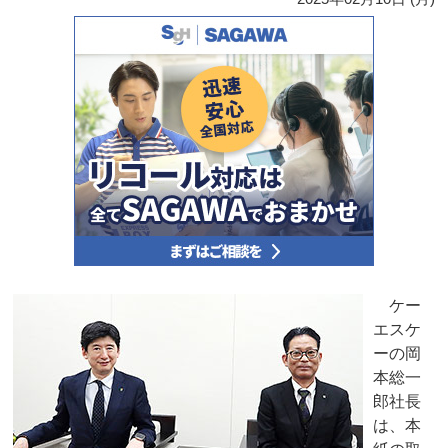
ケー
エスケ
ーの岡
本総一
郎社長
は、本