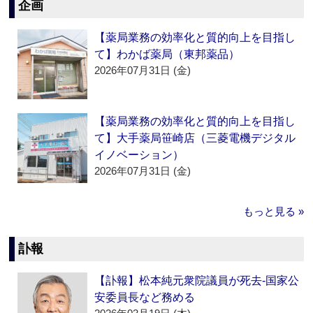
企画
【薬局業務の効率化と質的向上を目指し
て】わかば薬局（東邦薬品）
2026年07月31日 (金)
【薬局業務の効率化と質的向上を目指し
て】大手薬局笹崎店（三菱電機デジタル
イノベーション）
2026年07月31日 (金)
もっと見る »
訃報
【訃報】松本純元衆院議員が死去‐国家公
安委員長など務める