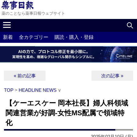
薬のことなら薬事日報ウェブサイト
新着
全カテゴリー
購読・購入・登録
« 前の記事
次の記事 »
TOP
>
HEADLINE NEWS
∨
【ケーエスケー 岡本社長】婦人科領域
関連営業が好調‐女性MS配属で領域特
化
2025年02月10日 (月)