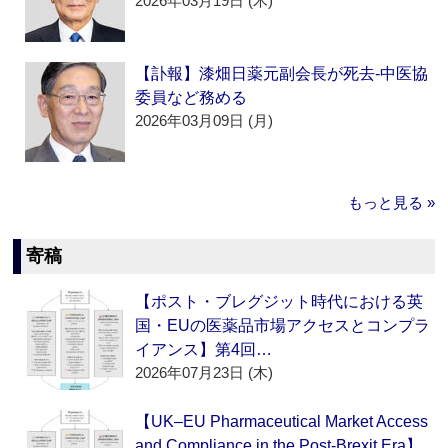
2026年03月19日 (木)
【訃報】漆畑日薬元副会長が死去‐中医協
委員など務める
2026年03月09日 (月)
もっと見る »
寄稿
【ポスト・ブレグジット時代における英
国・EUの医薬品市場アクセスとコンプラ
イアンス】第4回…
2026年07月23日 (木)
【UK–EU Pharmaceutical Market Access
and Compliance in the Post-Brexit Era】