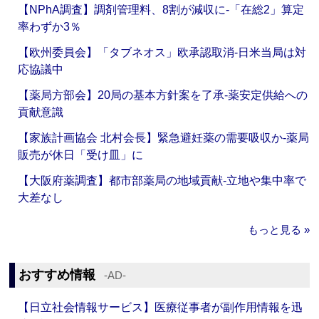
【NPhA調査】調剤管理料、8割が減収に‐「在総2」算定
率わずか3％
【欧州委員会】「タブネオス」欧承認取消‐日米当局は対
応協議中
【薬局方部会】20局の基本方針案を了承‐薬安定供給への
貢献意識
【家族計画協会 北村会長】緊急避妊薬の需要吸収か‐薬局
販売が休日「受け皿」に
【大阪府薬調査】都市部薬局の地域貢献‐立地や集中率で
大差なし
もっと見る »
おすすめ情報
‐AD‐
【日立社会情報サービス】医療従事者が副作用情報を迅