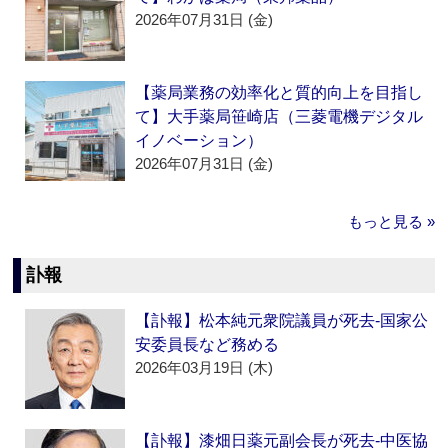
2026年07月31日 (金)
【薬局業務の効率化と質的向上を目指し
て】大手薬局笹崎店（三菱電機デジタル
イノベーション）
2026年07月31日 (金)
もっと見る »
訃報
【訃報】松本純元衆院議員が死去‐国家公
安委員長など務める
2026年03月19日 (木)
【訃報】漆畑日薬元副会長が死去‐中医協