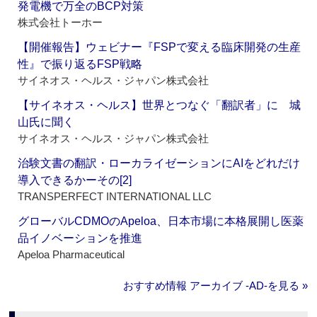
発電機で万全のBCP対策
株式会社トーホー
【開催報告】ウェビナー『FSPで変える臨床開発の生産
性』で振り返るFSP戦略
サイネオス・ヘルス・ジャパン株式会社
【サイネオス・ヘルス】世界とつなぐ「翻訳者」に 城
山氏に聞く
サイネオス・ヘルス・ジャパン株式会社
治験文書の翻訳・ローカライゼーションにAIをどれだけ
導入できるかーその[2]
TRANSPERFECT INTERNATIONAL LLC
グローバルCDMOのApeloa、日本市場に本格展開し医薬
品イノベーションを推進
Apeloa Pharmaceutical
おすすめ情報 アーカイブ ‐AD‐を見る »