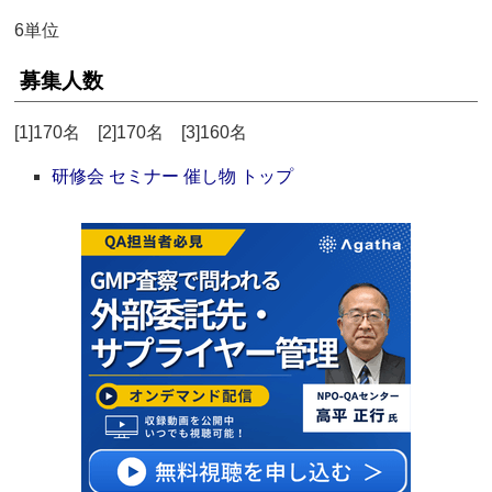
6単位
募集人数
[1]170名 [2]170名 [3]160名
研修会 セミナー 催し物 トップ