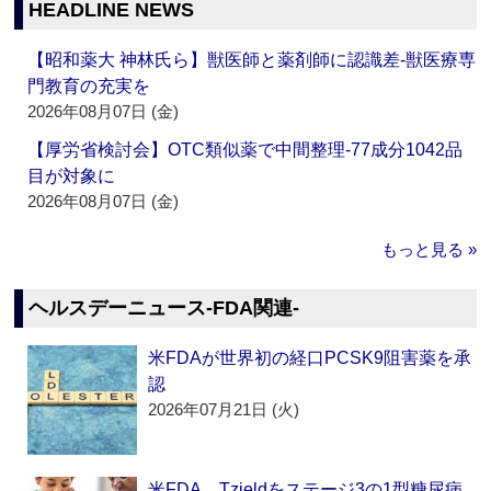
HEADLINE NEWS
【昭和薬大 神林氏ら】獣医師と薬剤師に認識差‐獣医療専
門教育の充実を
2026年08月07日 (金)
【厚労省検討会】OTC類似薬で中間整理‐77成分1042品
目が対象に
2026年08月07日 (金)
もっと見る »
ヘルスデーニュース‐FDA関連‐
米FDAが世界初の経口PCSK9阻害薬を承
認
2026年07月21日 (火)
米FDA、Tzieldをステージ3の1型糖尿病