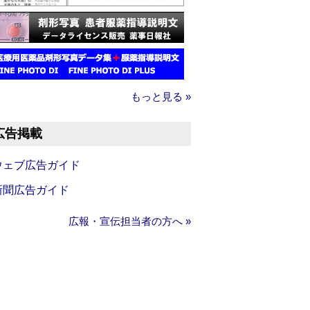
もっと見る »
広告掲載
ウェブ広告ガイド
新聞広告ガイド
広報・宣伝担当者の方へ »