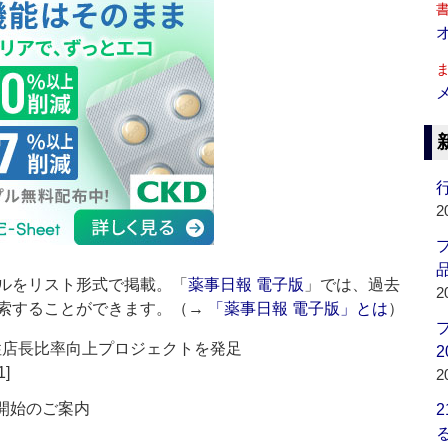
行
2
品
ルをリスト形式で掲載。「
薬事日報 電子版
」では、過去
2
索することができます。（→
「薬事日報 電子版」とは
）
女性店長比率向上プロジェクトを発足
2
1]
2
集開始のご案内