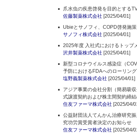
爪水虫の疾患啓発を目的とするT
佐藤製薬株式会社
[2025/04/01]
Ubieとサノフィ、COPD啓発施
サノフィ株式会社
[2025/04/01]
2025年度 入社式におけるトップ
沢井製薬株式会社
[2025/04/01]
新型コロナウイルス感染症（COVID
予防におけるFDAへのローリン
塩野義製薬株式会社
[2025/04/01]
アジア事業の会社分割（簡易吸収
式譲渡契約および株主間契約締結
住友ファーマ株式会社
[2025/04/0
公益財団法人てんかん治療研究振
究功労賞受賞者決定のお知らせ
住友ファーマ株式会社
[2025/04/0