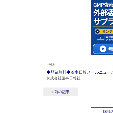
‐AD‐
◆登録無料◆薬事日報メールニュー
株式会社薬事日報社
« 前の記事
購読の