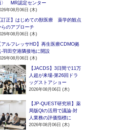
価〉 MR認定センター
026年08月06日 (木)
【訂正】はじめての獣医療 薬学的観点
からのアプローチ
026年08月06日 (木)
【アルフレッサHD】再生医療CDMO拠
点‐羽田空港隣接地に開設
026年08月06日 (木)
【JACDS】3日間で11万
人超が来場‐第26回ドラ
ッグストアショー
2026年08月06日 (木)
【JP-QUEST研究班】薬
局版QIの活用で議論‐対
人業務の評価指標に
2026年08月06日 (木)