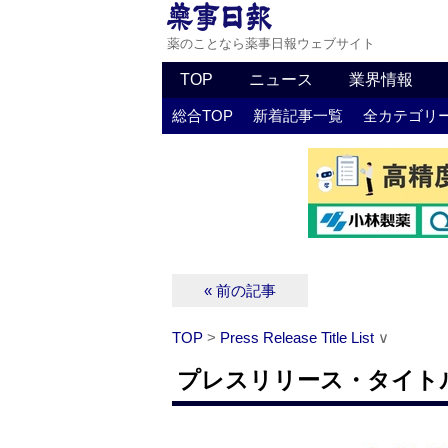
薬のことなら薬事日報ウェブサイト
TOP
ニュース
業界情報
総合TOP
新着記事一覧
全カテゴリ
« 前の記事
TOP
>
Press Release Title List
∨
プレスリリース・タイトルリス