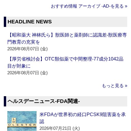
おすすめ情報 アーカイブ ‐AD‐を見る »
HEADLINE NEWS
【昭和薬大 神林氏ら】獣医師と薬剤師に認識差‐獣医療専
門教育の充実を
2026年08月07日 (金)
【厚労省検討会】OTC類似薬で中間整理‐77成分1042品
目が対象に
2026年08月07日 (金)
もっと見る »
ヘルスデーニュース‐FDA関連‐
米FDAが世界初の経口PCSK9阻害薬を承
認
2026年07月21日 (火)