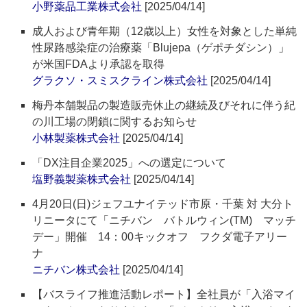
小野薬品工業株式会社
[2025/04/14]
成人および青年期（12歳以上）女性を対象とした単純
性尿路感染症の治療薬「Blujepa（ゲポチダシン）」
が米国FDAより承認を取得
グラクソ・スミスクライン株式会社
[2025/04/14]
梅丹本舗製品の製造販売休止の継続及びそれに伴う紀
の川工場の閉鎖に関するお知らせ
小林製薬株式会社
[2025/04/14]
「DX注目企業2025」への選定について
塩野義製薬株式会社
[2025/04/14]
4月20日(日)ジェフユナイテッド市原・千葉 対 大分ト
リニータにて「ニチバン バトルウィン(TM) マッチ
デー」開催 14：00キックオフ フクダ電子アリー
ナ
ニチバン株式会社
[2025/04/14]
【バスライフ推進活動レポート】全社員が「入浴マイ