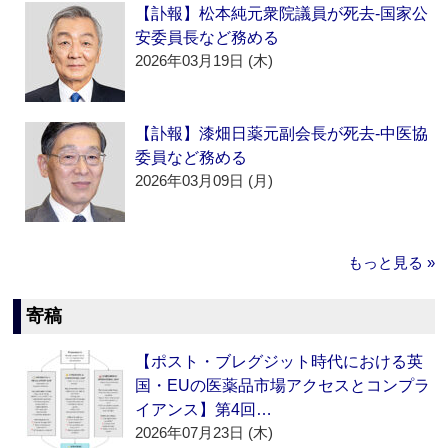
【訃報】松本純元衆院議員が死去‐国家公
安委員長など務める
2026年03月19日 (木)
【訃報】漆畑日薬元副会長が死去‐中医協
委員など務める
2026年03月09日 (月)
もっと見る »
寄稿
【ポスト・ブレグジット時代における英
国・EUの医薬品市場アクセスとコンプラ
イアンス】第4回…
2026年07月23日 (木)