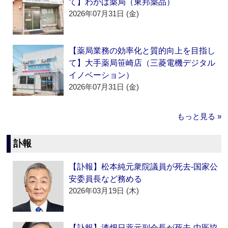
て】わかば薬局（東邦薬品）
2026年07月31日 (金)
【薬局業務の効率化と質的向上を目指し
て】大手薬局笹崎店（三菱電機デジタル
イノベーション）
2026年07月31日 (金)
もっと見る »
訃報
【訃報】松本純元衆院議員が死去‐国家公
安委員長など務める
2026年03月19日 (木)
【訃報】漆畑日薬元副会長が死去‐中医協