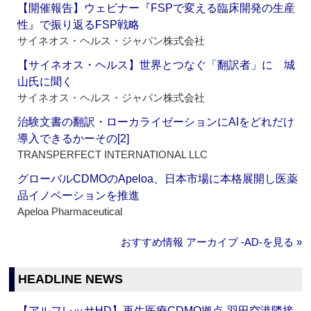
【開催報告】ウェビナー『FSPで変える臨床開発の生産
性』で振り返るFSP戦略
サイネオス・ヘルス・ジャパン株式会社
【サイネオス・ヘルス】世界とつなぐ「翻訳者」に 城
山氏に聞く
サイネオス・ヘルス・ジャパン株式会社
治験文書の翻訳・ローカライゼーションにAIをどれだけ
導入できるかーその[2]
TRANSPERFECT INTERNATIONAL LLC
グローバルCDMOのApeloa、日本市場に本格展開し医薬
品イノベーションを推進
Apeloa Pharmaceutical
おすすめ情報 アーカイブ ‐AD‐を見る »
HEADLINE NEWS
【アルフレッサHD】再生医療CDMO拠点‐羽田空港隣接