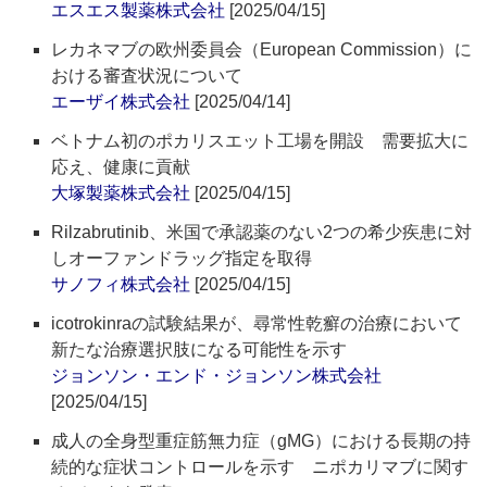
エスエス製薬株式会社
[2025/04/15]
レカネマブの欧州委員会（European Commission）に
おける審査状況について
エーザイ株式会社
[2025/04/14]
ベトナム初のポカリスエット工場を開設 需要拡大に
応え、健康に貢献
大塚製薬株式会社
[2025/04/15]
Rilzabrutinib、米国で承認薬のない2つの希少疾患に対
しオーファンドラッグ指定を取得
サノフィ株式会社
[2025/04/15]
icotrokinraの試験結果が、尋常性乾癬の治療において
新たな治療選択肢になる可能性を示す
ジョンソン・エンド・ジョンソン株式会社
[2025/04/15]
成人の全身型重症筋無力症（gMG）における長期の持
続的な症状コントロールを示す ニポカリマブに関す