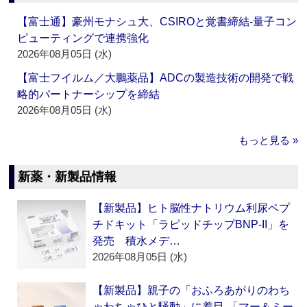
【富士通】豪州モナシュ大、CSIROと覚書締結‐量子コン
ピューティングで連携強化
2026年08月05日 (水)
【富士フイルム／大鵬薬品】ADCの製造技術の開発で戦
略的パートナーシップを締結
2026年08月05日 (水)
もっと見る »
新薬・新製品情報
【新製品】ヒト脳性ナトリウム利尿ペプ
チドキット「ラピッドチップBNP-II」を
発売 積水メデ…
2026年08月05日 (水)
【新製品】親子の「おふろあがりのわち
ゃわちゃひと騒動」に着目‐「マー＆ミー