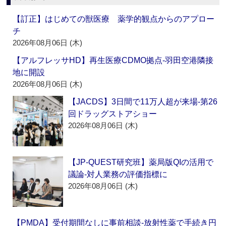
【訂正】はじめての獣医療 薬学的観点からのアプロー
チ
2026年08月06日 (木)
【アルフレッサHD】再生医療CDMO拠点‐羽田空港隣接
地に開設
2026年08月06日 (木)
【JACDS】3日間で11万人超が来場‐第26
回ドラッグストアショー
2026年08月06日 (木)
【JP-QUEST研究班】薬局版QIの活用で
議論‐対人業務の評価指標に
2026年08月06日 (木)
【PMDA】受付期間なしに事前相談‐放射性薬で手続き円