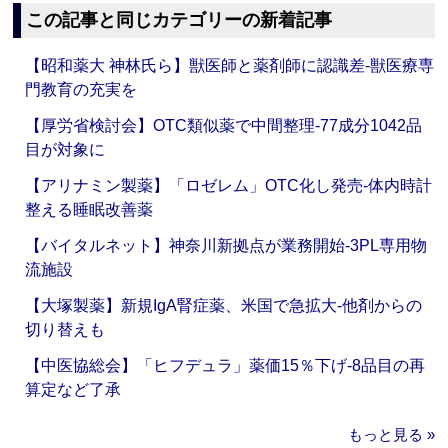
この記事と同じカテゴリーの新着記事
【昭和薬大 神林氏ら】獣医師と薬剤師に認識差‐獣医療専
門教育の充実を
【厚労省検討会】OTC類似薬で中間整理‐77成分1042品
目が対象に
【アリナミン製薬】「ロゼレム」OTC化し発売‐体内時計
整える睡眠改善薬
【バイタルネット】神奈川新拠点が業務開始‐3PL専用物
流施設
【大塚製薬】新規IgA腎症薬、米国で急拡大‐他剤からの
切り替えも
【中医協総会】「ヒフデュラ」薬価15％下げ‐8品目の再
算定など了承
もっと見る »