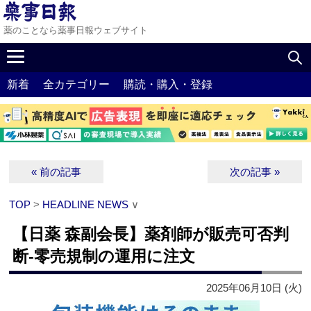
薬のことなら薬事日報ウェブサイト
新着
全カテゴリー
購読・購入・登録
« 前の記事
次の記事 »
TOP
>
HEADLINE NEWS
∨
【日薬 森副会長】薬剤師が販売可否判
断‐零売規制の運用に注文
2025年06月10日 (火)