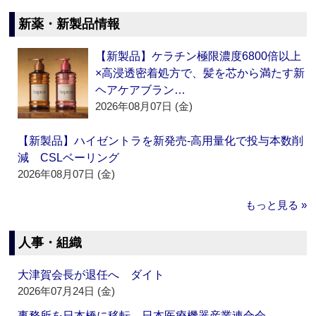
新薬・新製品情報
【新製品】ケラチン極限濃度6800倍以上
×高浸透密着処方で、髪を芯から満たす新
ヘアケアブラン…
2026年08月07日 (金)
【新製品】ハイゼントラを新発売‐高用量化で投与本数削
減 CSLベーリング
2026年08月07日 (金)
もっと見る »
人事・組織
大津賀会長が退任へ ダイト
2026年07月24日 (金)
事務所を日本橋に移転 日本医療機器産業連合会