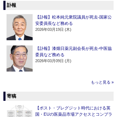
訃報
【訃報】松本純元衆院議員が死去‐国家公
安委員長など務める
2026年03月19日 (木)
【訃報】漆畑日薬元副会長が死去‐中医協
委員など務める
2026年03月09日 (月)
もっと見る »
寄稿
【ポスト・ブレグジット時代における英
国・EUの医薬品市場アクセスとコンプラ