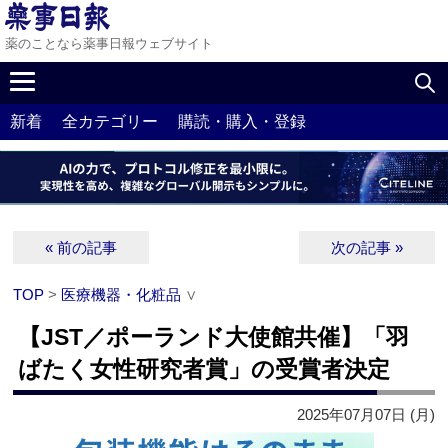
薬のことなら薬事日報ウェブサイト
新着
全カテゴリー
購読・購入・登録
« 前の記事
次の記事 »
TOP
>
医療機器・化粧品
∨
【JST／ポーランド大使館共催】「羽
ばたく女性研究者賞」の受賞者決定
2025年07月07日 (月)