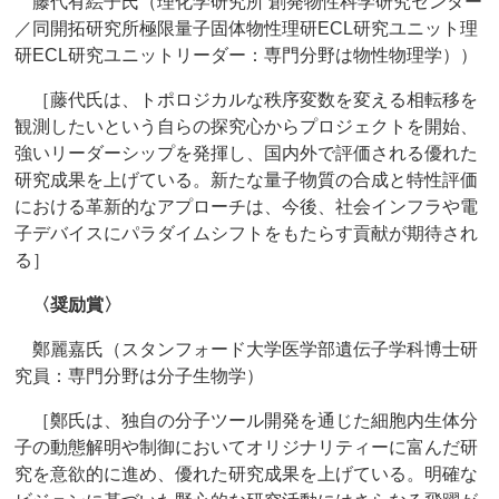
藤代有絵子氏（理化学研究所 創発物性科学研究センター
／同開拓研究所極限量子固体物性理研ECL研究ユニット理
研ECL研究ユニットリーダー：専門分野は物性物理学））
［藤代氏は、トポロジカルな秩序変数を変える相転移を
観測したいという自らの探究心からプロジェクトを開始、
強いリーダーシップを発揮し、国内外で評価される優れた
研究成果を上げている。新たな量子物質の合成と特性評価
における革新的なアプローチは、今後、社会インフラや電
子デバイスにパラダイムシフトをもたらす貢献が期待され
る］
〈奨励賞〉
鄭麗嘉氏（スタンフォード大学医学部遺伝子学科博士研
究員：専門分野は分子生物学）
［鄭氏は、独自の分子ツール開発を通じた細胞内生体分
子の動態解明や制御においてオリジナリティーに富んだ研
究を意欲的に進め、優れた研究成果を上げている。明確な