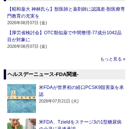
【昭和薬大 神林氏ら】獣医師と薬剤師に認識差‐獣医療専
門教育の充実を
2026年08月07日 (金)
【厚労省検討会】OTC類似薬で中間整理‐77成分1042品
目が対象に
2026年08月07日 (金)
もっと見る »
ヘルスデーニュース‐FDA関連‐
米FDAが世界初の経口PCSK9阻害薬を承
認
2026年07月21日 (火)
米FDA、Tzieldをステージ3の1型糖尿病
の小児に迅速承認