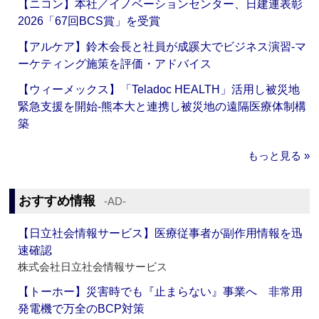
【ニコン】本社／イノベーションセンター、日建連表彰
2026「67回BCS賞」を受賞
【アルケア】鈴木会長と社員が成蹊大でビジネス演習‐マ
ーケティング施策を評価・アドバイス
【ウィーメックス】「Teladoc HEALTH」活用し被災地
緊急支援を開始‐熊本大と連携し被災地の遠隔医療体制構
築
もっと見る »
おすすめ情報
‐AD‐
【日立社会情報サービス】医療従事者が副作用情報を迅
速確認
株式会社日立社会情報サービス
【トーホー】災害時でも『止まらない』事業へ 非常用
発電機で万全のBCP対策