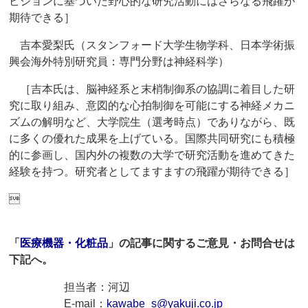
ビジョンに基づいた野心的な研究活動にはさらなる飛躍が
期待できる］
吉本愛梨氏（スタンフォード大学生物学科、日本学術振
興会海外特別研究員：専門分野は神経科学）
［吉本氏は、脳神経系と末梢制御系の協調に着目した研
究に取り組み、意図的な心拍制御を可能にする神経メカニ
ズムの解明など、大学院生（選考時点）でありながら、既
に多くの優れた成果を上げている。国際共同研究にも積極
的に参画し、国内外の複数の大学で研究活動を進めてきた
経験を持つ。研究者としてますますの飛躍が期待できる］

「
医療機器・化粧品
」の記事に関するご意見・お問合せは
下記へ。
担当者：河辺
E-mail：
kawabe_s@yakuji.co.jp