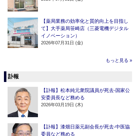
【薬局業務の効率化と質的向上を目指し
て】大手薬局笹崎店（三菱電機デジタル
イノベーション）
2026年07月31日 (金)
もっと見る »
訃報
【訃報】松本純元衆院議員が死去‐国家公
安委員長など務める
2026年03月19日 (木)
【訃報】漆畑日薬元副会長が死去‐中医協
委員など務める