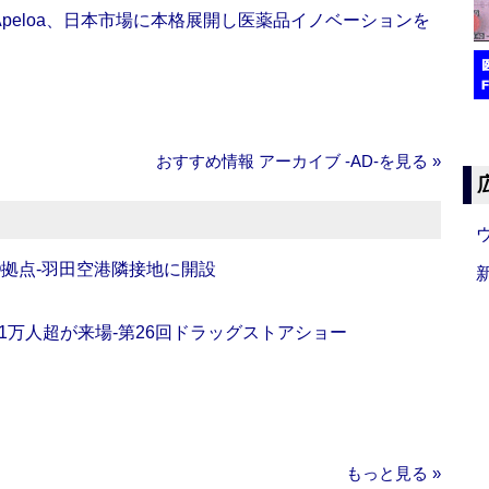
Apeloa、日本市場に本格展開し医薬品イノベーションを
おすすめ情報 アーカイブ ‐AD‐を見る »
O拠点‐羽田空港隣接地に開設
11万人超が来場‐第26回ドラッグストアショー
もっと見る »