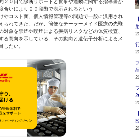
約２０日で診断リポートと食事や運動に関する指導書が
度合いにより２９段階で表示されるという
けやコスト面、個人情報管理等の問題で一般に汎用され
えられてきた。だが、簡便なテーラーメイド医療の先鞭
の対象を禁煙や喫煙による疾病リスクなどの体質検査、
2
する意向を示している。その動向と遺伝子分析によるメ
行
目したい。
2
品
2
2
2
2