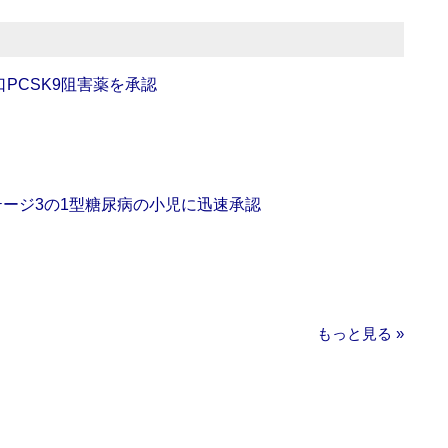
口PCSK9阻害薬を承認
をステージ3の1型糖尿病の小児に迅速承認
もっと見る »