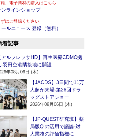
書籍、電子商材の購入はこちら
オンラインショップ
まずはご登録ください
メールニュース 登録（無料）
新着記事
【アルフレッサHD】再生医療CDMO拠
点‐羽田空港隣接地に開設
026年08月06日 (木)
【JACDS】3日間で11万
人超が来場‐第26回ドラ
ッグストアショー
2026年08月06日 (木)
【JP-QUEST研究班】薬
局版QIの活用で議論‐対
人業務の評価指標に