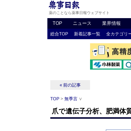
薬のことなら薬事日報ウェブサイト
TOP
ニュース
業界情報
総合TOP
新着記事一覧
全カテゴリ
« 前の記事
TOP
>
無季言
∨
爪で遺伝子分析、肥満体