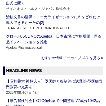
山氏に聞く
サイネオス・ヘルス・ジャパン株式会社
治験文書の翻訳・ローカライゼーションにAIをどれだけ
導入できるかーその[2]
TRANSPERFECT INTERNATIONAL LLC
グローバルCDMOのApeloa、日本市場に本格展開し医薬
品イノベーションを推進
Apeloa Pharmaceutical
おすすめ情報 アーカイブ ‐AD‐を見る »
HEADLINE NEWS
【昭和薬大 神林氏ら】獣医師と薬剤師に認識差‐獣医療専
門教育の充実を
2026年08月07日 (金)
【厚労省検討会】OTC類似薬で中間整理‐77成分1042品