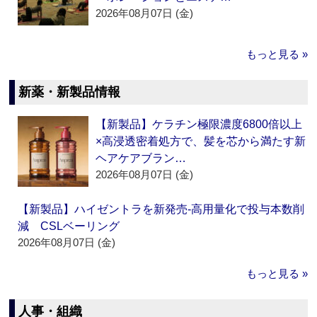
2026年08月07日 (金)
もっと見る »
新薬・新製品情報
【新製品】ケラチン極限濃度6800倍以上
×高浸透密着処方で、髪を芯から満たす新
ヘアケアブラン…
2026年08月07日 (金)
【新製品】ハイゼントラを新発売‐高用量化で投与本数削
減 CSLベーリング
2026年08月07日 (金)
もっと見る »
人事・組織