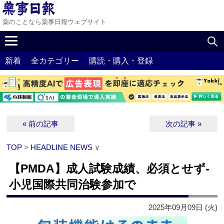
薬のことなら薬事日報ウェブサイト
新着
全カテゴリー
購読・購入・登録
« 前の記事
次の記事 »
TOP
>
HEADLINE NEWS
∨
【PMDA】成人試験成績、必須とせず‐
小児国際共同治験参加で
2025年09月09日 (火)