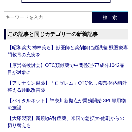
検 索
この記事と同じカテゴリーの新着記事
【昭和薬大 神林氏ら】獣医師と薬剤師に認識差‐獣医療専
門教育の充実を
【厚労省検討会】OTC類似薬で中間整理‐77成分1042品
目が対象に
【アリナミン製薬】「ロゼレム」OTC化し発売‐体内時計
整える睡眠改善薬
【バイタルネット】神奈川新拠点が業務開始‐3PL専用物
流施設
【大塚製薬】新規IgA腎症薬、米国で急拡大‐他剤からの
切り替えも