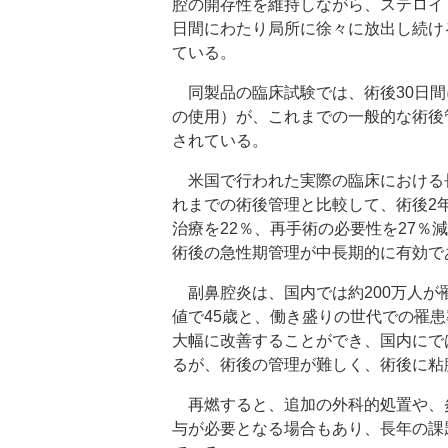
腔の開存性を維持しながら、ステロイ
日間にわたり局所に徐々に放出し続け
ている。
同製品の臨床試験では、術後30日間
の使用）が、これまでの一般的な術後
されている。
米国で行われた実際の臨床における
れまでの術後管理と比較して、術後2
治療を22％、再手術の必要性を27
術後の急性期管理が中長期的に有効で
副鼻腔炎は、国内では約200万人が
値で45歳と、働き盛りの世代での罹
大幅に改善することができ、国内にで
るが、術後の管理が難しく、術後に粘
再燃すると、追加の外科的処置や、
与が必要となる場合もあり、長年の課