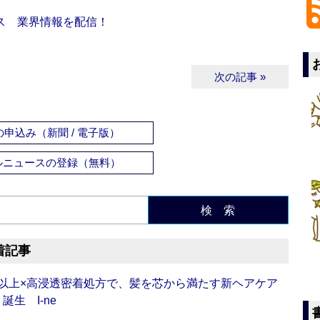
ス 業界情報を配信！
次の記事 »
申込み（新聞 / 電子版）
ルニュースの登録（無料）
検 索
着記事
倍以上×高浸透密着処方で、髪を芯から満たす新ヘアケア
生 I-ne