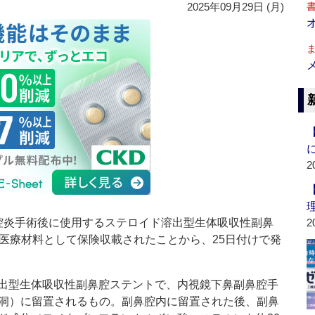
2025年09月29日 (月)
2
炎手術後に使用するステロイド溶出型生体吸収性副鼻
2
健医療材料として保険収載されたことから、25日付けで発
出型生体吸収性副鼻腔ステントで、内視鏡下鼻副鼻腔手
頭洞）に留置されるもの。副鼻腔内に留置された後、副鼻