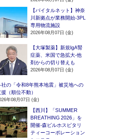
【バイタルネット】神奈
川新拠点が業務開始‐3PL
専用物流施設
2026年08月07日 (金)
【大塚製薬】新規IgA腎
症薬、米国で急拡大‐他
剤からの切り替えも
2026年08月07日 (金)
各社の「令和8年熊本地震」被災地への
支援（順位不動）
026年08月07日 (金)
【西川】「SUMMER
BREATHING 2026」を
開催‐森ビルホスピタリ
ティーコーポレーション