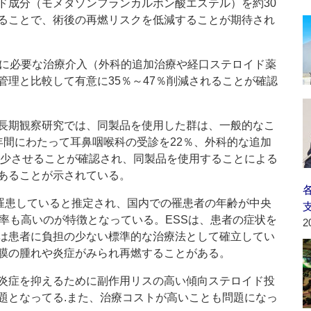
ド成分（モメタゾンフランカルボン酸エステル）を約30
ることで、術後の再燃リスクを低減することが期待され
に必要な治療介入（外科的追加治療や経口ステロイド薬
管理と比較して有意に35％～47％削減されることが確認
長期観察研究では、同製品を使用した群は、一般的なこ
年間にわたって耳鼻咽喉科の受診を22％、外科的な追加
％減少させることが確認され、同製品を使用することによる
あることが示されている。
罹患していると推定され、国内での罹患者の年齢が中央
患率も高いのが特徴となっている。ESSは、患者の症状を
2
は患者に負担の少ない標準的な治療法として確立してい
膜の腫れや炎症がみられ再燃することがある。
炎症を抑えるために副作用リスの高い傾向ステロイド投
題となってる.また、治療コストが高いことも問題になっ