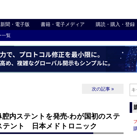
新聞・電子版
書籍・電子メディア
購読・購入・登録
ー一覧
次の記事 »
」鼻腔内ステントを発売‐わが国初のステ
ステント 日本メドトロニック