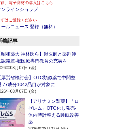
書籍、電子商材の購入はこちら
オンラインショップ
まずはご登録ください
メールニュース 登録（無料）
新着記事
【昭和薬大 神林氏ら】獣医師と薬剤師
に認識差‐獣医療専門教育の充実を
026年08月07日 (金)
【厚労省検討会】OTC類似薬で中間整
理‐77成分1042品目が対象に
026年08月07日 (金)
【アリナミン製薬】「ロ
ゼレム」OTC化し発売‐
体内時計整える睡眠改善
薬
2026年08月07日 (金)