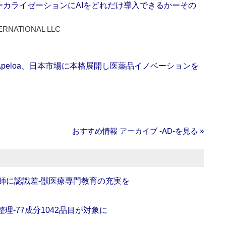
ーカライゼーションにAIをどれだけ導入できるかーその
ERNATIONAL LLC
Apeloa、日本市場に本格展開し医薬品イノベーションを
おすすめ情報 アーカイブ ‐AD‐を見る »
師に認識差‐獣医療専門教育の充実を
理‐77成分1042品目が対象に