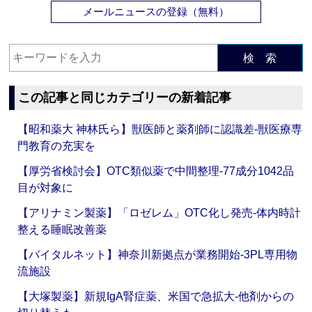
メールニュースの登録（無料）
検 索
この記事と同じカテゴリーの新着記事
【昭和薬大 神林氏ら】獣医師と薬剤師に認識差‐獣医療専
門教育の充実を
【厚労省検討会】OTC類似薬で中間整理‐77成分1042品
目が対象に
【アリナミン製薬】「ロゼレム」OTC化し発売‐体内時計
整える睡眠改善薬
【バイタルネット】神奈川新拠点が業務開始‐3PL専用物
流施設
【大塚製薬】新規IgA腎症薬、米国で急拡大‐他剤からの