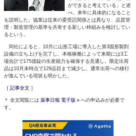
ができると考えている」と述
べ、来年に具体的になること
を説明した。協業は従来の委受託関係とは異なり、品質管
理・製造管理の基準を共有する新しい枠組みを検討してい
るという。
同社によると、10月に山形工場に導入した第3固形製剤
設備の立ち上げを完了し、本格稼働によって来期には3工
場合計で175億錠の生産能力を確保する見通し。限定出荷
品は10月末時点で129品目まで減少し、通常出荷への移行
が進んでいる現状も明かした。
［ 記事全文 ］
＊ 全文閲覧には
薬事日報 電子版 »
への申込みが必要で
す。