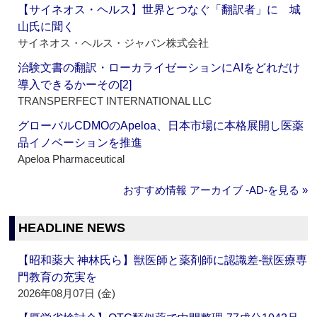
【サイネオス・ヘルス】世界とつなぐ「翻訳者」に 城
山氏に聞く
サイネオス・ヘルス・ジャパン株式会社
治験文書の翻訳・ローカライゼーションにAIをどれだけ
導入できるかーその[2]
TRANSPERFECT INTERNATIONAL LLC
グローバルCDMOのApeloa、日本市場に本格展開し医薬
品イノベーションを推進
Apeloa Pharmaceutical
おすすめ情報 アーカイブ ‐AD‐を見る »
HEADLINE NEWS
【昭和薬大 神林氏ら】獣医師と薬剤師に認識差‐獣医療専
門教育の充実を
2026年08月07日 (金)