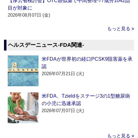
【厚労省検討会】OTC類似薬で中間整理‐77成分1042品
目が対象に
2026年08月07日 (金)
もっと見る »
ヘルスデーニュース‐FDA関連‐
米FDAが世界初の経口PCSK9阻害薬を承
認
2026年07月21日 (火)
米FDA、Tzieldをステージ3の1型糖尿病
の小児に迅速承認
2026年07月07日 (火)
もっと見る »