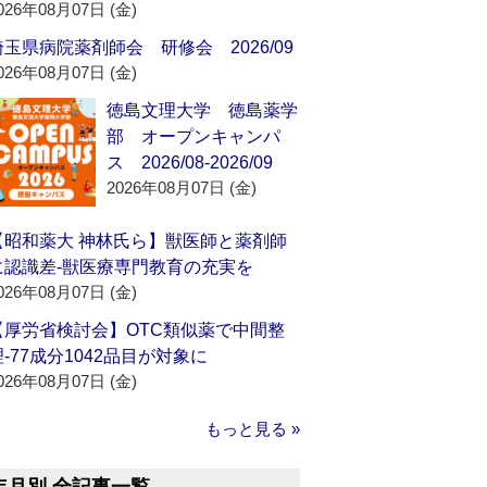
026年08月07日 (金)
埼玉県病院薬剤師会 研修会 2026/09
026年08月07日 (金)
徳島文理大学 徳島薬学
部 オープンキャンパ
ス 2026/08-2026/09
2026年08月07日 (金)
【昭和薬大 神林氏ら】獣医師と薬剤師
に認識差‐獣医療専門教育の充実を
026年08月07日 (金)
【厚労省検討会】OTC類似薬で中間整
理‐77成分1042品目が対象に
026年08月07日 (金)
もっと見る »