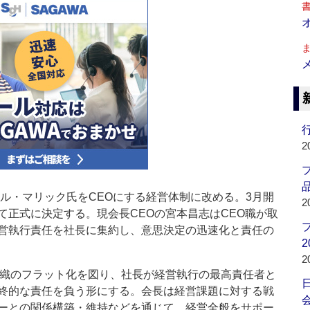
行
2
品
ル・マリック氏をCEOにする経営体制に改める。3月開
2
て正式に決定する。現会長CEOの宮本昌志はCEO職が取
営執行責任を社長に集約し、意思決定の迅速化と責任の
2
2
織のフラット化を図り、社長が経営執行の最高責任者と
終的な責任を負う形にする。会長は経営課題に対する戦
会
ーとの関係構築・維持などを通じて、経営全般をサポー