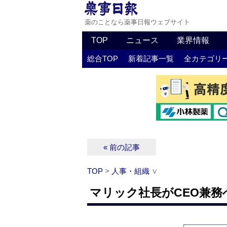
薬のことなら薬事日報ウェブサイト
TOP
ニュース
業界情報
総合TOP
新着記事一覧
全カテゴリ
« 前の記事
TOP
>
人事・組織
∨
マリック社長がCEO兼務