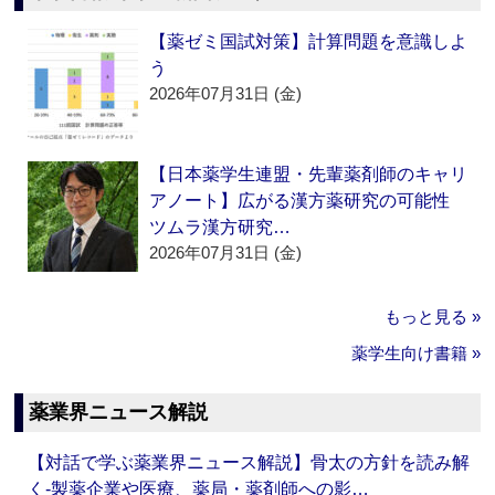
【薬ゼミ国試対策】計算問題を意識しよ
う
2026年07月31日 (金)
【日本薬学生連盟・先輩薬剤師のキャリ
アノート】広がる漢方薬研究の可能性
ツムラ漢方研究…
2026年07月31日 (金)
もっと見る »
薬学生向け書籍 »
薬業界ニュース解説
【対話で学ぶ薬業界ニュース解説】骨太の方針を読み解
く‐製薬企業や医療、薬局・薬剤師への影…