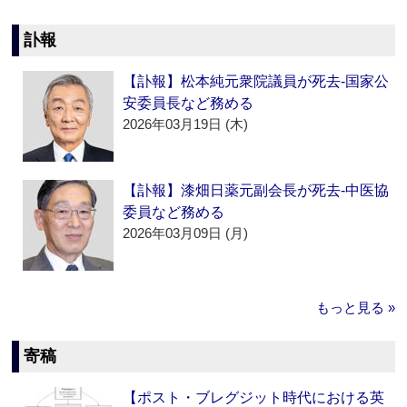
訃報
【訃報】松本純元衆院議員が死去‐国家公
安委員長など務める
2026年03月19日 (木)
【訃報】漆畑日薬元副会長が死去‐中医協
委員など務める
2026年03月09日 (月)
もっと見る »
寄稿
【ポスト・ブレグジット時代における英