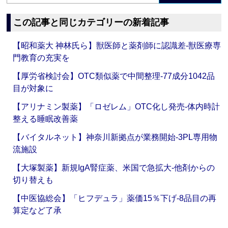
この記事と同じカテゴリーの新着記事
【昭和薬大 神林氏ら】獣医師と薬剤師に認識差‐獣医療専
門教育の充実を
【厚労省検討会】OTC類似薬で中間整理‐77成分1042品
目が対象に
【アリナミン製薬】「ロゼレム」OTC化し発売‐体内時計
整える睡眠改善薬
【バイタルネット】神奈川新拠点が業務開始‐3PL専用物
流施設
【大塚製薬】新規IgA腎症薬、米国で急拡大‐他剤からの
切り替えも
【中医協総会】「ヒフデュラ」薬価15％下げ‐8品目の再
算定など了承