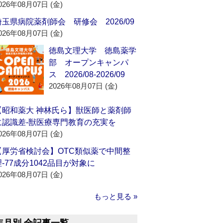
026年08月07日 (金)
埼玉県病院薬剤師会 研修会 2026/09
026年08月07日 (金)
徳島文理大学 徳島薬学
部 オープンキャンパ
ス 2026/08-2026/09
2026年08月07日 (金)
【昭和薬大 神林氏ら】獣医師と薬剤師
に認識差‐獣医療専門教育の充実を
026年08月07日 (金)
【厚労省検討会】OTC類似薬で中間整
理‐77成分1042品目が対象に
026年08月07日 (金)
もっと見る »