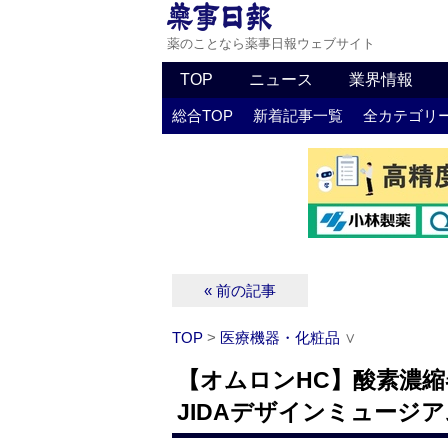
薬のことなら薬事日報ウェブサイト
TOP
ニュース
業界情報
総合TOP
新着記事一覧
全カテゴリ
« 前の記事
TOP
>
医療機器・化粧品
∨
【オムロンHC】酸素濃縮器 
JIDAデザインミュージ