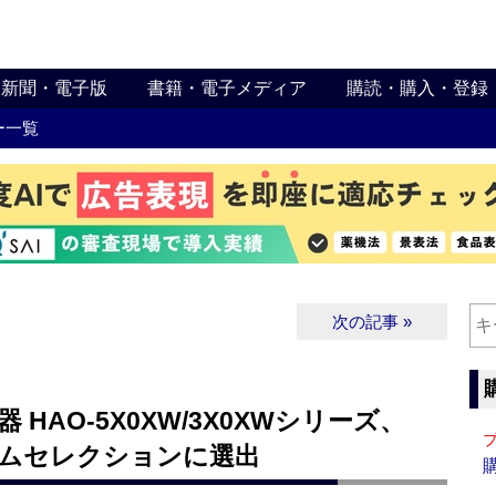
新聞・電子版
書籍・電子メディア
購読・購入・登録
ー一覧
次の記事 »
HAO-5X0XW/3X0XWシリーズ、
アムセレクションに選出