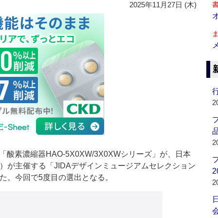
2025年11月27日 (木)
行
2
品
2
素濃縮器HAO-5X0XW/3X0XWシリーズ」が、日本
A）が主催する「JIDAデザインミュージアムセレクション
2
発表した。今回で5度目の選出となる。
2
会