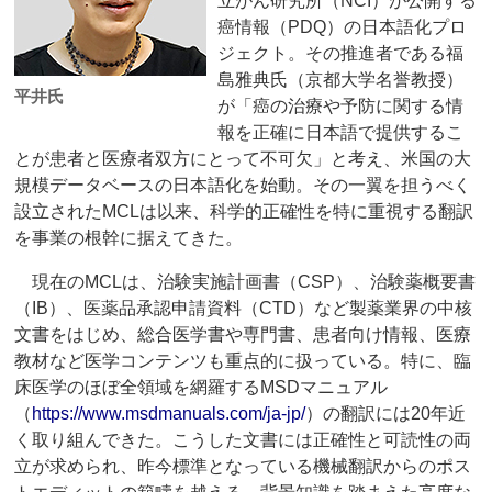
立がん研究所（NCI）が公開する
癌情報（PDQ）の日本語化プロ
ジェクト。その推進者である福
島雅典氏（京都大学名誉教授）
平井氏
が「癌の治療や予防に関する情
報を正確に日本語で提供するこ
とが患者と医療者双方にとって不可欠」と考え、米国の大
規模データベースの日本語化を始動。その一翼を担うべく
設立されたMCLは以来、科学的正確性を特に重視する翻訳
を事業の根幹に据えてきた。
現在のMCLは、治験実施計画書（CSP）、治験薬概要書
（IB）、医薬品承認申請資料（CTD）など製薬業界の中核
文書をはじめ、総合医学書や専門書、患者向け情報、医療
教材など医学コンテンツも重点的に扱っている。特に、臨
床医学のほぼ全領域を網羅するMSDマニュアル
（
https://www.msdmanuals.com/ja-jp/
）の翻訳には20年近
く取り組んできた。こうした文書には正確性と可読性の両
立が求められ、昨今標準となっている機械翻訳からのポス