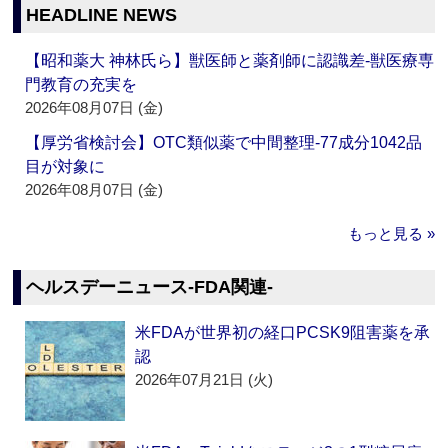
HEADLINE NEWS
【昭和薬大 神林氏ら】獣医師と薬剤師に認識差‐獣医療専
門教育の充実を
2026年08月07日 (金)
【厚労省検討会】OTC類似薬で中間整理‐77成分1042品
目が対象に
2026年08月07日 (金)
もっと見る »
ヘルスデーニュース‐FDA関連‐
米FDAが世界初の経口PCSK9阻害薬を承
認
2026年07月21日 (火)