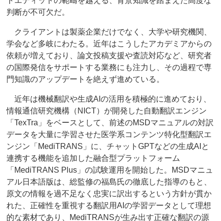
トエディットの範疇を越える、背景知識を踏まえた高度な
判断が不可欠だ。
クライアントは製薬企業だけでなく、大学や研究機関、
学会など多岐にわたる。近年はこうしたアカデミアからの
依頼が増えており、論文投稿支援や査読対応など、研究者
の国際発信をサポートする業務にも注力し、その過程で専
門知識のアップデートを絶えず進めている。
近年は機械翻訳や生成AIの活用を積極的に進めており、
情報通信研究機構（NICT）が開発した自動翻訳エンジン
「TexTra」をベースとして、前述のMSDマニュアルの対訳
データを大量に学習させた医学系コンテンツ特化型翻訳エ
ンジン「MediTRANS」に、チャットGPTなどの生成AIと
連携する機能を追加した融合型プラットフォーム
「MediTRANS Plus」の試験運用を開始した。MSDマニュ
アル日本語版は、総監修の福島氏の徹底した指導のもと、
原文の情報を過不足なく忠実に訳出するという方針が貫か
れた、正確性を重視する翻訳用AIの学習データとして理想
的な素材であり、MediTRANSが生み出す正確な翻訳の源