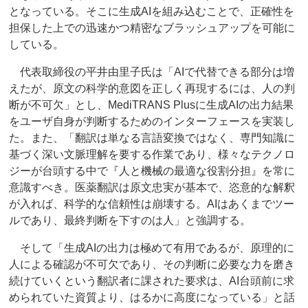
となっている。そこに生成AIを組み込むことで、正確性を
担保した上での迅速かつ精密なブラッシュアップを可能に
している。
代表取締役の平井由里子氏は「AIで代替できる部分は増
えたが、原文の科学的意図を正しく再現するには、人の判
断が不可欠」とし、MediTRANS Plusに生成AIの出力結果
をユーザ自身が判断するためのインターフェースを実装し
た。また、「翻訳は単なる言語変換ではなく、専門知識に
基づく深い文脈理解を要する作業であり、様々なテクノロ
ジーが台頭する中で『人と機械の最適な役割分担』を常に
意識すべき。医薬翻訳は原文忠実が基本で、恣意的な解釈
が入れば、科学的な信頼性は崩壊する。AIはあくまでツー
ルであり、最終判断を下すのは人」と強調する。
そして「生成AIの出力は極めて有用であるが、原理的に
人による確認が不可欠であり、その判断に必要な力を磨き
続けていくという翻訳者に課された要求は、AI台頭前に求
められていた資質より、はるかに高度になっている」と話