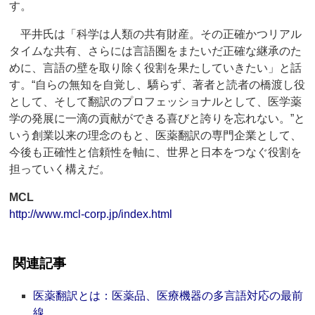
す。
平井氏は「科学は人類の共有財産。その正確かつリアル
タイムな共有、さらには言語圏をまたいだ正確な継承のた
めに、言語の壁を取り除く役割を果たしていきたい」と話
す。“自らの無知を自覚し、驕らず、著者と読者の橋渡し役
として、そして翻訳のプロフェッショナルとして、医学薬
学の発展に一滴の貢献ができる喜びと誇りを忘れない。”と
いう創業以来の理念のもと、医薬翻訳の専門企業として、
今後も正確性と信頼性を軸に、世界と日本をつなぐ役割を
担っていく構えだ。
MCL
http://www.mcl-corp.jp/index.html
関連記事
医薬翻訳とは：医薬品、医療機器の多言語対応の最前
線