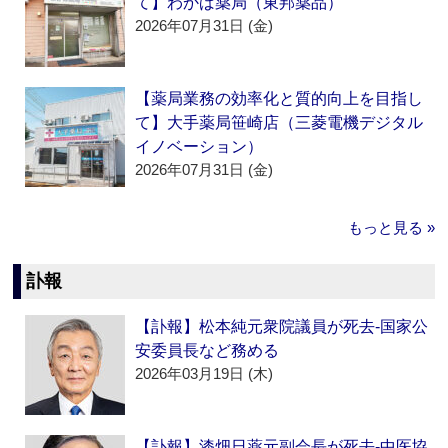
て】わかば薬局（東邦薬品）
2026年07月31日 (金)
【薬局業務の効率化と質的向上を目指し
て】大手薬局笹崎店（三菱電機デジタル
イノベーション）
2026年07月31日 (金)
もっと見る »
訃報
【訃報】松本純元衆院議員が死去‐国家公
安委員長など務める
2026年03月19日 (木)
【訃報】漆畑日薬元副会長が死去‐中医協