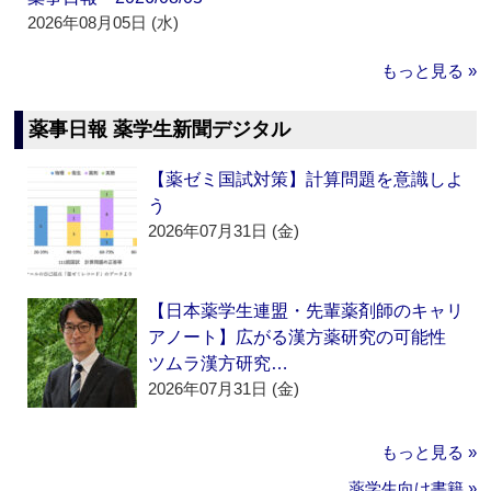
2026年08月05日 (水)
もっと見る »
薬事日報 薬学生新聞デジタル
【薬ゼミ国試対策】計算問題を意識しよ
う
2026年07月31日 (金)
【日本薬学生連盟・先輩薬剤師のキャリ
アノート】広がる漢方薬研究の可能性
ツムラ漢方研究…
2026年07月31日 (金)
もっと見る »
薬学生向け書籍 »