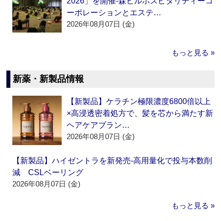
2026」を開催‐森ビルホスピタリティーコ
ーポレーションとエステ…
2026年08月07日 (金)
もっと見る »
新薬・新製品情報
【新製品】ケラチン極限濃度6800倍以上
×高浸透密着処方で、髪を芯から満たす新
ヘアケアブラン…
2026年08月07日 (金)
【新製品】ハイゼントラを新発売‐高用量化で投与本数削
減 CSLベーリング
2026年08月07日 (金)
もっと見る »