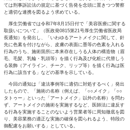
ては刑事訴訟法の規定に基づく告発を念頭に置きつつ警察
と適切な連携を図るよう求めている。
厚生労働省では令和7年8月15日付で「美容医療に関する
取扱いについて」（医政発0815第21号厚生労働省医政局
長通知）を発出し、「いわゆるアートメイクに関して、針
先に色素を付けながら、皮膚の表面に墨等の色素を入れる
行為のうち、施術箇所に本来存在しうる人体の構造物（眉
毛、毛髪、乳輪・乳頭等）を描く行為及び化粧に代替しう
る装飾（アイライン、チーク、リップ等）を描く行為は医
行為に該当する」などの基準を示している。
今回の通知は「違法事例等に適切に対処するべく」発出
したもので、「施術の名称（例えば、「○○メイク」「○○
タトゥー」といった「アートメイク」以外の名称）を問わ
ず、アートメイクの施術を実施するなど、医師法に違反す
る行為を実施することのないよう営業者等に周知徹底を図
り、美容業務の適正な実施の確保を図られるよう、特段の
御配慮をお願いする」としている。