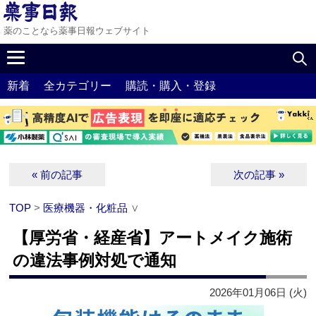
薬のことなら薬事日報ウェブサイト
新着
全カテゴリー
購読・購入・登録
« 前の記事
次の記事 »
TOP
>
医療機器・化粧品
∨
【厚労省・経産省】アートメイク施術
の違法事例対処で通知
2026年01月06日 (火)