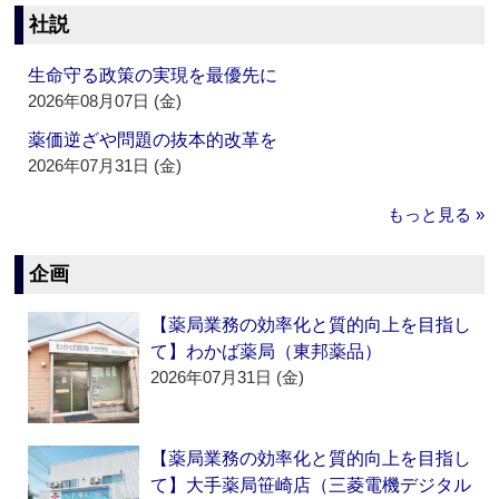
社説
生命守る政策の実現を最優先に
2026年08月07日 (金)
薬価逆ざや問題の抜本的改革を
2026年07月31日 (金)
もっと見る »
企画
【薬局業務の効率化と質的向上を目指し
て】わかば薬局（東邦薬品）
2026年07月31日 (金)
【薬局業務の効率化と質的向上を目指し
て】大手薬局笹崎店（三菱電機デジタル