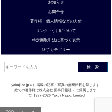
お知らせ
お問合せ
著作権・個人情報などの方針
リンク・引用について
特定商取引法に基づく表示
終了カテゴリー
検 索
yakuji.co.jp
» に掲載の記事・写真の無断転載を禁じます.
総ての著作権は
株式会社 薬事日報社
» に帰属します.
(C) 1997-2026 Yakuji Nippo, Limited
TOP
∧
∨