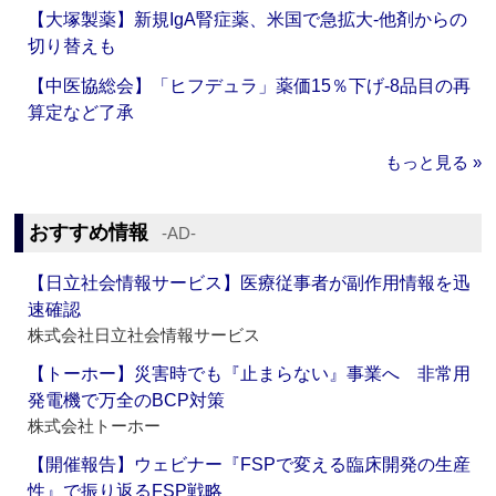
【大塚製薬】新規IgA腎症薬、米国で急拡大‐他剤からの
切り替えも
【中医協総会】「ヒフデュラ」薬価15％下げ‐8品目の再
算定など了承
もっと見る »
おすすめ情報
‐AD‐
【日立社会情報サービス】医療従事者が副作用情報を迅
速確認
株式会社日立社会情報サービス
【トーホー】災害時でも『止まらない』事業へ 非常用
発電機で万全のBCP対策
株式会社トーホー
【開催報告】ウェビナー『FSPで変える臨床開発の生産
性』で振り返るFSP戦略