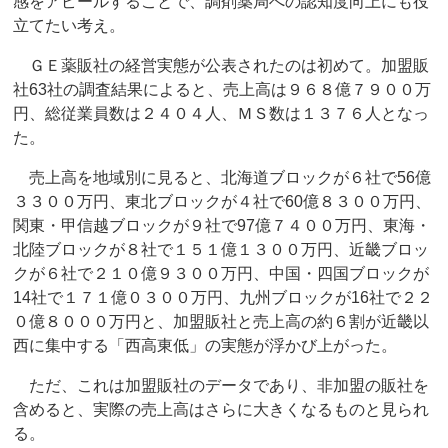
感をアピールすることで、調剤薬局への認知度向上にも役
立てたい考え。
ＧＥ薬販社の経営実態が公表されたのは初めて。加盟販
社63社の調査結果によると、売上高は９６８億７９００万
円、総従業員数は２４０４人、ＭＳ数は１３７６人となっ
た。
売上高を地域別に見ると、北海道ブロックが６社で56億
３３００万円、東北ブロックが４社で60億８３００万円、
関東・甲信越ブロックが９社で97億７４００万円、東海・
北陸ブロックが８社で１５１億１３００万円、近畿ブロッ
クが６社で２１０億９３００万円、中国・四国ブロックが
14社で１７１億０３００万円、九州ブロックが16社で２２
０億８０００万円と、加盟販社と売上高の約６割が近畿以
西に集中する「西高東低」の実態が浮かび上がった。
ただ、これは加盟販社のデータであり、非加盟の販社を
含めると、実際の売上高はさらに大きくなるものと見られ
る。