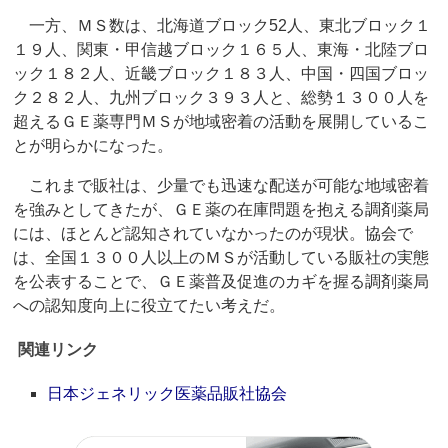
一方、ＭＳ数は、北海道ブロック52人、東北ブロック１
１９人、関東・甲信越ブロック１６５人、東海・北陸ブロ
ック１８２人、近畿ブロック１８３人、中国・四国ブロッ
ク２８２人、九州ブロック３９３人と、総勢１３００人を
超えるＧＥ薬専門ＭＳが地域密着の活動を展開しているこ
とが明らかになった。
これまで販社は、少量でも迅速な配送が可能な地域密着
を強みとしてきたが、ＧＥ薬の在庫問題を抱える調剤薬局
には、ほとんど認知されていなかったのが現状。協会で
は、全国１３００人以上のＭＳが活動している販社の実態
を公表することで、ＧＥ薬普及促進のカギを握る調剤薬局
への認知度向上に役立てたい考えだ。
関連リンク
日本ジェネリック医薬品販社協会