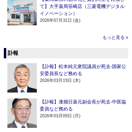
て】大手薬局笹崎店（三菱電機デジタル
イノベーション）
2026年07月31日 (金)
もっと見る »
訃報
【訃報】松本純元衆院議員が死去‐国家公
安委員長など務める
2026年03月19日 (木)
【訃報】漆畑日薬元副会長が死去‐中医協
委員など務める
2026年03月09日 (月)