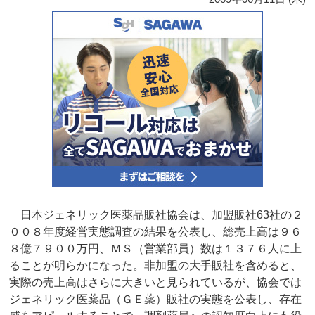
日本ジェネリック医薬品販社協会は、加盟販社63社の２
００８年度経営実態調査の結果を公表し、総売上高は９６
８億７９００万円、ＭＳ（営業部員）数は１３７６人に上
ることが明らかになった。非加盟の大手販社を含めると、
実際の売上高はさらに大きいと見られているが、協会では
ジェネリック医薬品（ＧＥ薬）販社の実態を公表し、存在