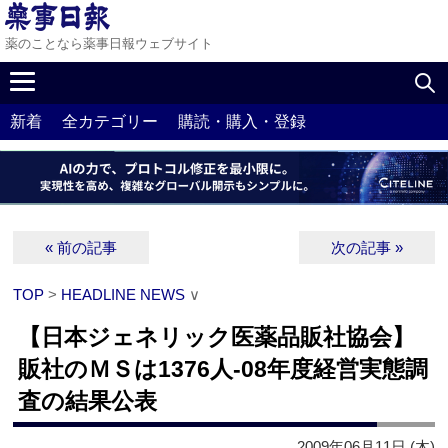
薬のことなら薬事日報ウェブサイト
新着
全カテゴリー
購読・購入・登録
« 前の記事
次の記事 »
TOP
>
HEADLINE NEWS
∨
【日本ジェネリック医薬品販社協会】
販社のＭＳは1376人‐08年度経営実態調
査の結果公表
2009年06月11日 (木)