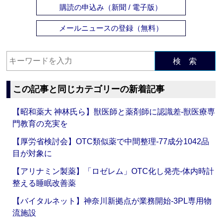
購読の申込み（新聞 / 電子版）
メールニュースの登録（無料）
検 索
この記事と同じカテゴリーの新着記事
【昭和薬大 神林氏ら】獣医師と薬剤師に認識差‐獣医療専
門教育の充実を
【厚労省検討会】OTC類似薬で中間整理‐77成分1042品
目が対象に
【アリナミン製薬】「ロゼレム」OTC化し発売‐体内時計
整える睡眠改善薬
【バイタルネット】神奈川新拠点が業務開始‐3PL専用物
流施設