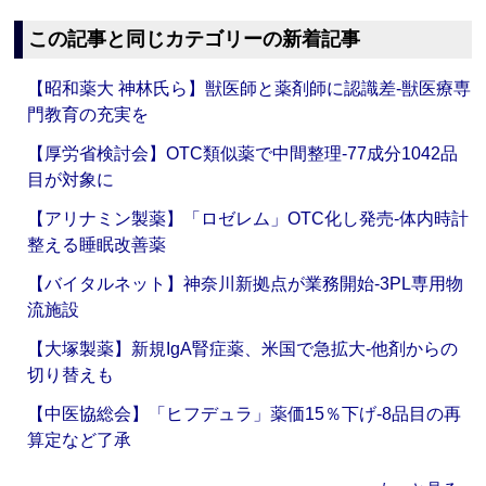
この記事と同じカテゴリーの新着記事
【昭和薬大 神林氏ら】獣医師と薬剤師に認識差‐獣医療専
門教育の充実を
【厚労省検討会】OTC類似薬で中間整理‐77成分1042品
目が対象に
【アリナミン製薬】「ロゼレム」OTC化し発売‐体内時計
整える睡眠改善薬
【バイタルネット】神奈川新拠点が業務開始‐3PL専用物
流施設
【大塚製薬】新規IgA腎症薬、米国で急拡大‐他剤からの
切り替えも
【中医協総会】「ヒフデュラ」薬価15％下げ‐8品目の再
算定など了承