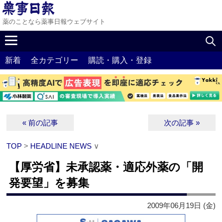
薬のことなら薬事日報ウェブサイト
新着
全カテゴリー
購読・購入・登録
« 前の記事
次の記事 »
TOP
>
HEADLINE NEWS
∨
【厚労省】未承認薬・適応外薬の「開
発要望」を募集
2009年06月19日 (金)