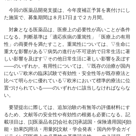
今回の医薬品開発支援は、今年度補正予算を裏付けにし
た施策で、募集期間は８月17日まで２カ月間。
対象となる医薬品は、医療上の必要性が高いことが条件
になる。判断基準は「適応疾病の重篤性」「医療上の有用
性」の両要件を満たすこと。重篤性については、▽生命に
重大な影響がある▽病気の進行が不可逆的で日常生活に著
しい影響を及ぼす▽その他日常生活に著しい影響を及ぼす
――のいずれか。有用性については、▽既存の治療が国内
にない▽欧米の臨床試験で有効性・安全性等が既存療法と
比べて明らかに優れている▽欧米において標準的療法に位
置づけられている――のいずれかに該当しなければならな
い。
要望提出に際しては、追加治験の有無等の評価材料にす
るため、文献等の安全性や有効性の根拠も必要になる。記
載項目は、[1]医薬品名[2]会社名[3]承認国・保険適用国[4]効
能・効果[5]用法・用量[6]文献・学会発表・国内外学会ガイ