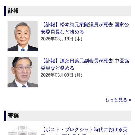
訃報
【訃報】松本純元衆院議員が死去‐国家公
安委員長など務める
2026年03月19日 (木)
【訃報】漆畑日薬元副会長が死去‐中医協
委員など務める
2026年03月09日 (月)
もっと見る »
寄稿
【ポスト・ブレグジット時代における英