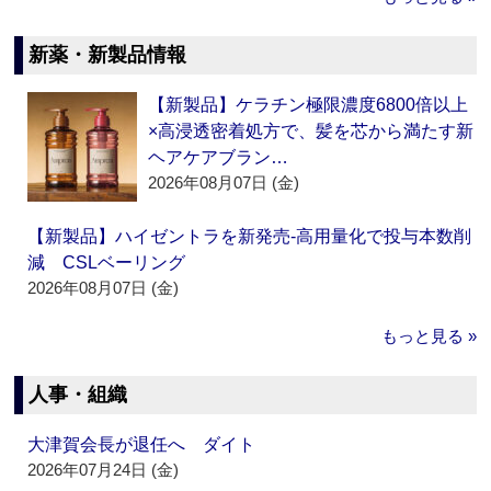
新薬・新製品情報
【新製品】ケラチン極限濃度6800倍以上
×高浸透密着処方で、髪を芯から満たす新
ヘアケアブラン…
2026年08月07日 (金)
【新製品】ハイゼントラを新発売‐高用量化で投与本数削
減 CSLベーリング
2026年08月07日 (金)
もっと見る »
人事・組織
大津賀会長が退任へ ダイト
2026年07月24日 (金)