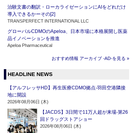
治験文書の翻訳・ローカライゼーションにAIをどれだけ
導入できるかーその[2]
TRANSPERFECT INTERNATIONAL LLC
グローバルCDMOのApeloa、日本市場に本格展開し医薬
品イノベーションを推進
Apeloa Pharmaceutical
おすすめ情報 アーカイブ ‐AD‐を見る »
HEADLINE NEWS
【アルフレッサHD】再生医療CDMO拠点‐羽田空港隣接
地に開設
2026年08月06日 (木)
【JACDS】3日間で11万人超が来場‐第26
回ドラッグストアショー
2026年08月06日 (木)