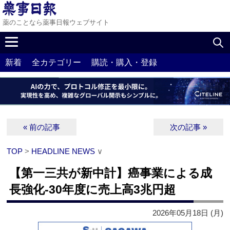
薬のことなら薬事日報ウェブサイト
新着
全カテゴリー
購読・購入・登録
« 前の記事
次の記事 »
TOP
>
HEADLINE NEWS
∨
【第一三共が新中計】癌事業による成
長強化‐30年度に売上高3兆円超
2026年05月18日 (月)