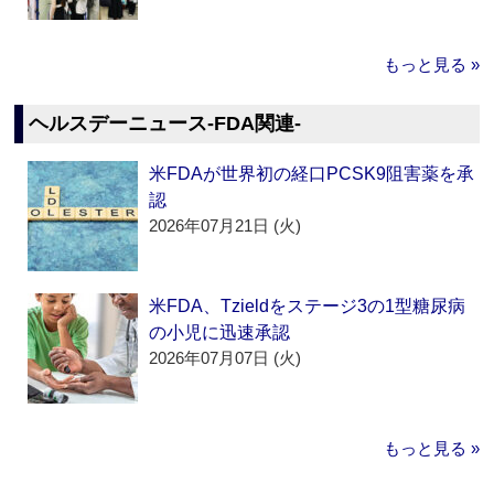
もっと見る »
ヘルスデーニュース‐FDA関連‐
米FDAが世界初の経口PCSK9阻害薬を承
認
2026年07月21日 (火)
米FDA、Tzieldをステージ3の1型糖尿病
の小児に迅速承認
2026年07月07日 (火)
もっと見る »