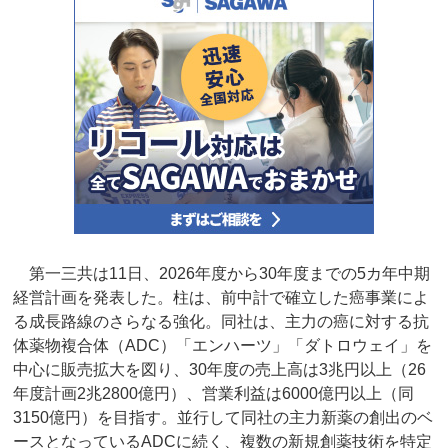
第一三共は11日、2026年度から30年度までの5カ年中期
経営計画を発表した。柱は、前中計で確立した癌事業によ
る成長路線のさらなる強化。同社は、主力の癌に対する抗
体薬物複合体（ADC）「エンハーツ」「ダトロウェイ」を
中心に販売拡大を図り、30年度の売上高は3兆円以上（26
年度計画2兆2800億円）、営業利益は6000億円以上（同
3150億円）を目指す。並行して同社の主力新薬の創出のベ
ースとなっているADCに続く、複数の新規創薬技術を特定