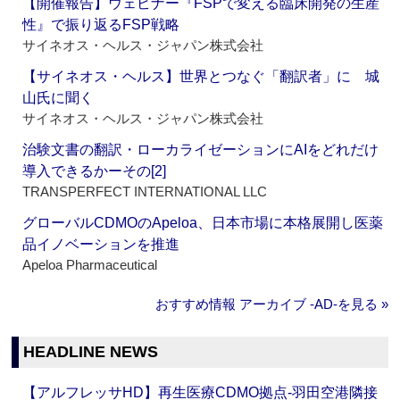
【開催報告】ウェビナー『FSPで変える臨床開発の生産
性』で振り返るFSP戦略
サイネオス・ヘルス・ジャパン株式会社
【サイネオス・ヘルス】世界とつなぐ「翻訳者」に 城
山氏に聞く
サイネオス・ヘルス・ジャパン株式会社
治験文書の翻訳・ローカライゼーションにAIをどれだけ
導入できるかーその[2]
TRANSPERFECT INTERNATIONAL LLC
グローバルCDMOのApeloa、日本市場に本格展開し医薬
品イノベーションを推進
Apeloa Pharmaceutical
おすすめ情報 アーカイブ ‐AD‐を見る »
HEADLINE NEWS
【アルフレッサHD】再生医療CDMO拠点‐羽田空港隣接