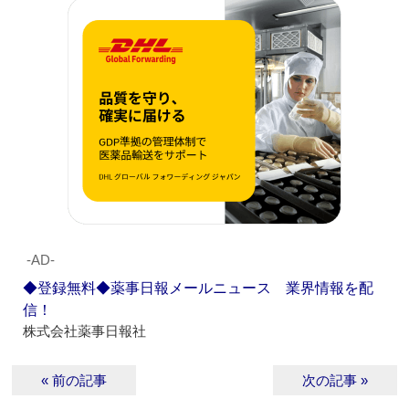
‐AD‐
◆登録無料◆薬事日報メールニュース 業界情報を配
信！
株式会社薬事日報社
« 前の記事
次の記事 »