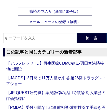
購読の申込み（新聞 / 電子版）
メールニュースの登録（無料）
検 索
この記事と同じカテゴリーの新着記事
【アルフレッサHD】再生医療CDMO拠点‐羽田空港隣接
地に開設
【JACDS】3日間で11万人超が来場‐第26回ドラッグスト
アショー
【JP-QUEST研究班】薬局版QIの活用で議論‐対人業務の
評価指標に
【PMDA】受付期間なしに事前相談‐放射性薬で手続き円