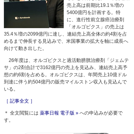
売上高は前期比19.1％増の
5400億円を計画する。特
に、進行性前立腺癌治療剤
「オルゴビクス」の売上は
35.4％増の2099億円に達し、連結売上高全体の約4割を占
めるまで伸長する見込みで、米国事業の拡大を軸に成長へ
向けて動き出した。
26年度は、オルゴビクスと過活動膀胱治療剤「ジェムテ
サ」の2剤合計で3162億円の売上を見込み、連結売上高予
想の約6割を占める。オルゴビクスは、年間売上10億ドル
到達に伴う約504億円の販売マイルストン収入も見込んで
いる。
［ 記事全文 ］
＊ 全文閲覧には
薬事日報 電子版 »
への申込みが必要で
す。