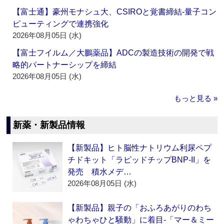
【富士通】豪州モナシュ大、CSIROと覚書締結‐量子コン
ピューティングで連携強化
2026年08月05日 (水)
【富士フイルム／大鵬薬品】ADCの製造技術の開発で戦
略的パートナーシップを締結
2026年08月05日 (水)
もっと見る »
新薬・新製品情報
【新製品】ヒト脳性ナトリウム利尿ペプ
チドキット「ラピッドチップBNP-II」を
発売 積水メデ…
2026年08月05日 (水)
【新製品】親子の「おふろあがりのわち
ゃわちゃひと騒動」に着目‐「マー＆ミー