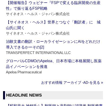
【開催報告】ウェビナー『FSPで変える臨床開発の生産
性』で振り返るFSP戦略
サイネオス・ヘルス・ジャパン株式会社
【サイネオス・ヘルス】世界とつなぐ「翻訳者」に 城
山氏に聞く
サイネオス・ヘルス・ジャパン株式会社
治験文書の翻訳・ローカライゼーションにAIをどれだけ
導入できるかーその[2]
TRANSPERFECT INTERNATIONAL LLC
グローバルCDMOのApeloa、日本市場に本格展開し医薬
品イノベーションを推進
Apeloa Pharmaceutical
おすすめ情報 アーカイブ ‐AD‐を見る »
HEADLINE NEWS
【昭和薬大 神林氏ら】獣医師と薬剤師に認識差‐獣医療専