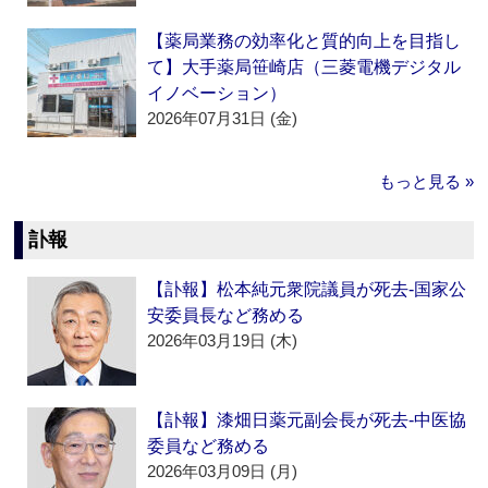
【薬局業務の効率化と質的向上を目指し
て】大手薬局笹崎店（三菱電機デジタル
イノベーション）
2026年07月31日 (金)
もっと見る »
訃報
【訃報】松本純元衆院議員が死去‐国家公
安委員長など務める
2026年03月19日 (木)
【訃報】漆畑日薬元副会長が死去‐中医協
委員など務める
2026年03月09日 (月)