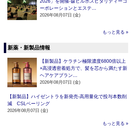
2026」を開催‐森ビルホスピタリティーコ
ーポレーションとエステ…
2026年08月07日 (金)
もっと見る »
新薬・新製品情報
【新製品】ケラチン極限濃度6800倍以上
×高浸透密着処方で、髪を芯から満たす新
ヘアケアブラン…
2026年08月07日 (金)
【新製品】ハイゼントラを新発売‐高用量化で投与本数削
減 CSLベーリング
2026年08月07日 (金)
もっと見る »