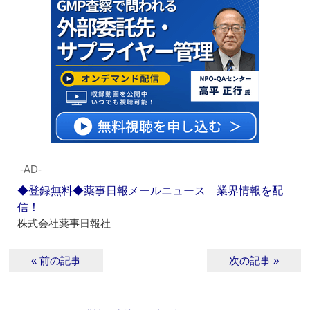
‐AD‐
◆登録無料◆薬事日報メールニュース 業界情報を配
信！
株式会社薬事日報社
« 前の記事
次の記事 »