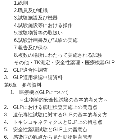
1.総則
2.職員及び組織
3.試験施設及び機器
4.試験施設等における操作
5.披験物質等の取扱い
6.試験計画書及び試験の実施
7.報告及び保存
8.複数の場所にわたって実施される試験
その他・TK測定・安全性薬理・医療機器GLP
2. GLP適合性調査
3. GLP適用承認申請資料
第6章 参考資料
1. 医療機器GLPについて
～生物学的安全性試験の基本的考え方～
2. GLPにおける病理検査実施上の問題点
3. 遺伝毒性試験に対するGLPの基本的考え方
4. トキシコキネティクスとGLP上の留意点
5. 安全性薬理試験とGLP上の留意点
6. 感染症の観点から見た動物飼育管理