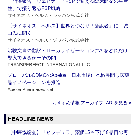
【開催報告】ウェビナー『FSPで変える臨床開発の生産
性』で振り返るFSP戦略
サイネオス・ヘルス・ジャパン株式会社
【サイネオス・ヘルス】世界とつなぐ「翻訳者」に 城
山氏に聞く
サイネオス・ヘルス・ジャパン株式会社
治験文書の翻訳・ローカライゼーションにAIをどれだけ
導入できるかーその[2]
TRANSPERFECT INTERNATIONAL LLC
グローバルCDMOのApeloa、日本市場に本格展開し医薬
品イノベーションを推進
Apeloa Pharmaceutical
おすすめ情報 アーカイブ ‐AD‐を見る »
HEADLINE NEWS
【中医協総会】「ヒフデュラ」薬価15％下げ‐8品目の再