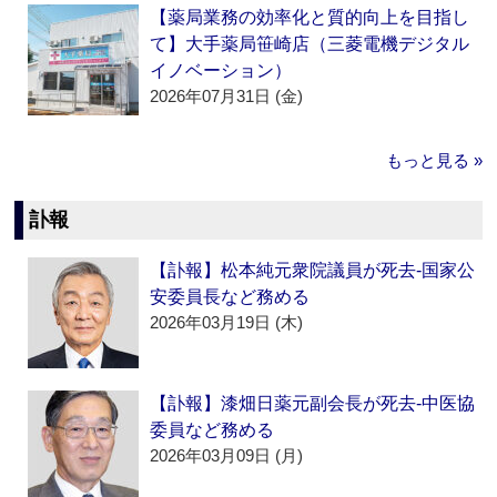
【薬局業務の効率化と質的向上を目指し
て】大手薬局笹崎店（三菱電機デジタル
イノベーション）
2026年07月31日 (金)
もっと見る »
訃報
【訃報】松本純元衆院議員が死去‐国家公
安委員長など務める
2026年03月19日 (木)
【訃報】漆畑日薬元副会長が死去‐中医協
委員など務める
2026年03月09日 (月)