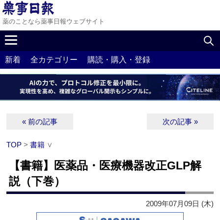
薬のことなら薬事日報ウェブサイト
新着
全カテゴリー
購読・購入・登録
« 前の記事
次の記事 »
TOP
>
書籍
∨
【書籍】医薬品・医療機器改正GLP解
説（下巻）
2009年07月09日 (木)