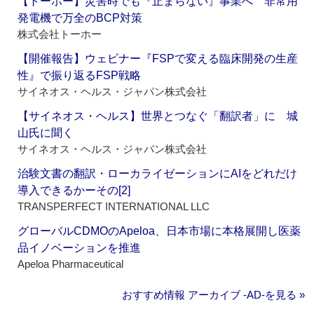
【トーホー】災害時でも『止まらない』事業へ 非常用
発電機で万全のBCP対策
株式会社トーホー
【開催報告】ウェビナー『FSPで変える臨床開発の生産
性』で振り返るFSP戦略
サイネオス・ヘルス・ジャパン株式会社
【サイネオス・ヘルス】世界とつなぐ「翻訳者」に 城
山氏に聞く
サイネオス・ヘルス・ジャパン株式会社
治験文書の翻訳・ローカライゼーションにAIをどれだけ
導入できるかーその[2]
TRANSPERFECT INTERNATIONAL LLC
グローバルCDMOのApeloa、日本市場に本格展開し医薬
品イノベーションを推進
Apeloa Pharmaceutical
おすすめ情報 アーカイブ ‐AD‐を見る »