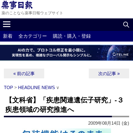
薬のことなら薬事日報ウェブサイト
新着
全カテゴリー
購読・購入・登録
« 前の記事
次の記事 »
TOP
>
HEADLINE NEWS
∨
【文科省】「疾患関連遺伝子研究」‐３
疾患領域の研究推進へ
2009年08月14日 (金)