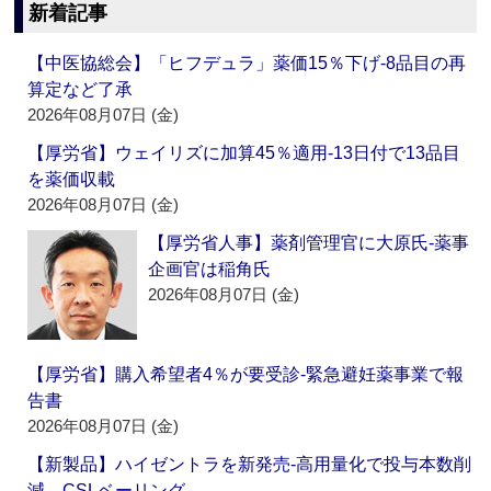
新着記事
【中医協総会】「ヒフデュラ」薬価15％下げ‐8品目の再
算定など了承
2026年08月07日 (金)
【厚労省】ウェイリズに加算45％適用‐13日付で13品目
を薬価収載
2026年08月07日 (金)
【厚労省人事】薬剤管理官に大原氏‐薬事
企画官は稲角氏
2026年08月07日 (金)
【厚労省】購入希望者4％が要受診‐緊急避妊薬事業で報
告書
2026年08月07日 (金)
【新製品】ハイゼントラを新発売‐高用量化で投与本数削
減 CSLベーリング