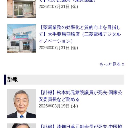
2026年07月31日 (金)
【薬局業務の効率化と質的向上を目指し
て】大手薬局笹崎店（三菱電機デジタル
イノベーション）
2026年07月31日 (金)
もっと見る »
訃報
【訃報】松本純元衆院議員が死去‐国家公
安委員長など務める
2026年03月19日 (木)
【訃報】漆畑日薬元副会長が死去‐中医協