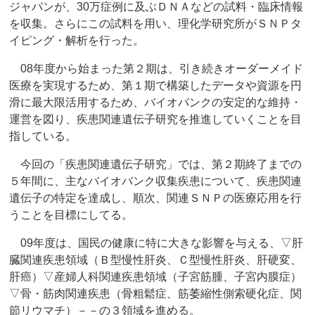
ジャパンが、30万症例に及ぶＤＮＡなどの試料・臨床情報
を収集。さらにこの試料を用い、理化学研究所がＳＮＰタ
イピング・解析を行った。
08年度から始まった第２期は、引き続きオーダーメイド
医療を実現するため、第１期で構築したデータや資源を円
滑に最大限活用するため、バイオバンクの安定的な維持・
運営を図り、疾患関連遺伝子研究を推進していくことを目
指している。
今回の「疾患関連遺伝子研究」では、第２期終了までの
５年間に、主なバイオバンク収集疾患について、疾患関連
遺伝子の特定を達成し、順次、関連ＳＮＰの医療応用を行
うことを目標にしてる。
09年度は、国民の健康に特に大きな影響を与える、▽肝
臓関連疾患領域（Ｂ型慢性肝炎、Ｃ型慢性肝炎、肝硬変、
肝癌）▽産婦人科関連疾患領域（子宮筋腫、子宮内膜症）
▽骨・筋肉関連疾患（骨粗鬆症、筋萎縮性側索硬化症、関
節リウマチ）－－の３領域を進める。