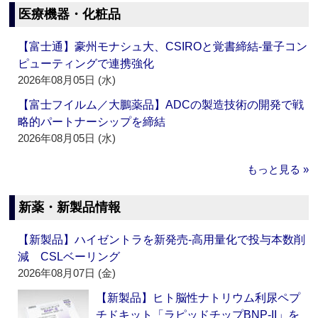
医療機器・化粧品
【富士通】豪州モナシュ大、CSIROと覚書締結‐量子コン
ピューティングで連携強化
2026年08月05日 (水)
【富士フイルム／大鵬薬品】ADCの製造技術の開発で戦
略的パートナーシップを締結
2026年08月05日 (水)
もっと見る »
新薬・新製品情報
【新製品】ハイゼントラを新発売‐高用量化で投与本数削
減 CSLベーリング
2026年08月07日 (金)
【新製品】ヒト脳性ナトリウム利尿ペプ
チドキット「ラピッドチップBNP-II」を