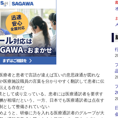
行
2
品
医療者と患者で言語が違えば互いの意思疎通が図れな
2
や医療施設職員の言葉を分かりやすく翻訳して患者に伝
伝える存在だ
2
業として成り立っている。患者には医療通訳者を要求す
2
酬が相場だという。一方、日本でも医療通訳者は点在す
制として整備されていない
めようと、研修に力を入れる医療通訳者のグループが大
会