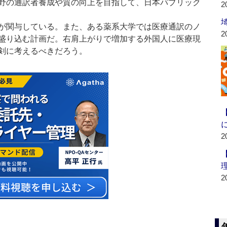
野の通訳者養成や質の向上を目指して、日本パブリック
2
が関与している。また、ある薬系大学では医療通訳のノ
2
盛り込む計画だ。右肩上がりで増加する外国人に医療現
剣に考えるべきだろう。
2
2