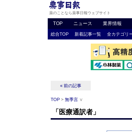
薬のことなら薬事日報ウェブサイト
TOP
ニュース
業界情報
総合TOP
新着記事一覧
全カテゴリ
« 前の記事
TOP
>
無季言
∨
「医療通訳者」