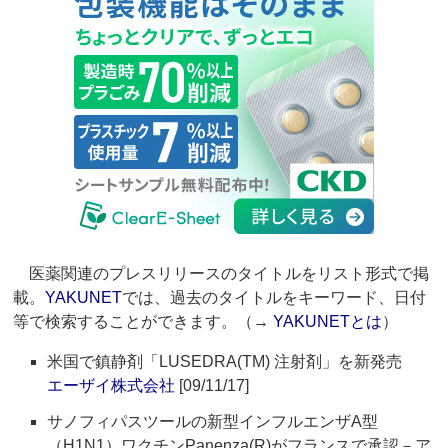
医薬関連のプレスリリースのタイトルをリスト形式で掲
載。
YAKUNET
では、過去のタイトルをキーワード、日付
等で検索することができます。（→
YAKUNETとは
）
米国で鎮静剤「LUSEDRA(TM) 注射剤」を新発売
エーザイ株式会社
[09/11/17]
サノフィパスツールの新型インフルエンザA型
（H1N1）ワクチンPanenza(R)がフランスで承認－ア