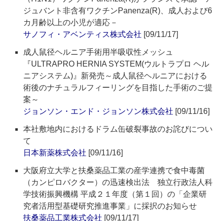
ジュバント非含有ワクチンPanenza(R)、成人および6
カ月齢以上の小児が適応－
サノフィ・アベンティス株式会社
[09/11/17]
成人鼠径ヘルニア手術用半吸収性メッシュ
『ULTRAPRO HERNIA SYSTEM(ウルトラプロ ヘル
ニアシステム)』新発売～成人鼠径ヘルニアにおける
術後のナチュラルフィーリングを目指した手術のご提
案～
ジョンソン・エンド・ジョンソン株式会社
[09/11/16]
本社敷地内におけるドラム缶破裂事故のお詫びについ
て
日本新薬株式会社
[09/11/16]
大阪府立大学と扶桑薬品工業の産学連携で食中毒菌
（カンピロバクター）の迅速検出法 独立行政法人科
学技術振興機構 平成２１年度（第１回）の「企業研
究者活用型基礎研究推進事業」に採択のお知らせ
扶桑薬品工業株式会社
[09/11/17]