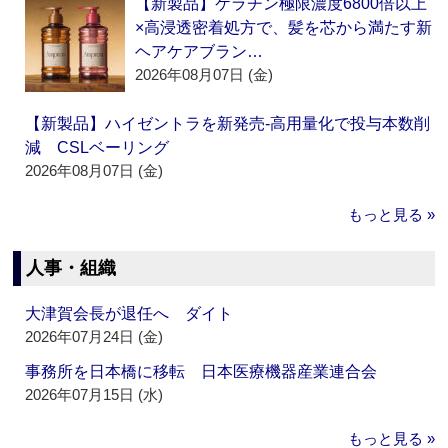
【新製品】ケラチン極限濃度6800倍以上
×高浸透密着処方で、髪を芯から満たす新
ヘアケアブラン…
2026年08月07日 (金)
【新製品】ハイゼントラを新発売‐高用量化で投与本数削
減 CSLベーリング
2026年08月07日 (金)
もっと見る »
人事・組織
大津賀会長が退任へ ダイト
2026年07月24日 (金)
事務所を日本橋に移転 日本医療機器産業連合会
2026年07月15日 (水)
もっと見る »