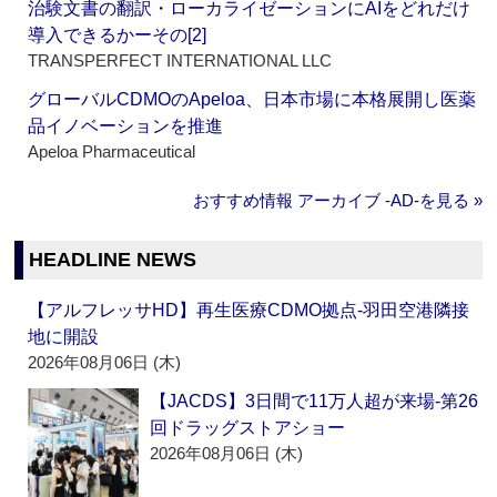
治験文書の翻訳・ローカライゼーションにAIをどれだけ
導入できるかーその[2]
TRANSPERFECT INTERNATIONAL LLC
グローバルCDMOのApeloa、日本市場に本格展開し医薬
品イノベーションを推進
Apeloa Pharmaceutical
おすすめ情報 アーカイブ ‐AD‐を見る »
HEADLINE NEWS
【アルフレッサHD】再生医療CDMO拠点‐羽田空港隣接
地に開設
2026年08月06日 (木)
【JACDS】3日間で11万人超が来場‐第26
回ドラッグストアショー
2026年08月06日 (木)