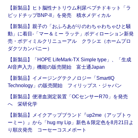
【新製品】ヒト脳性ナトリウム利尿ペプチドキット「ラ
ピッドチップBNP-II」を発売 積水メディカル
【新製品】親子の「おふろあがりのわちゃわちゃひと騒
動」に着目‐「マー＆ミー ラッテ」ボディローション新発
売・ボディミルクリニューアル クラシエ（ホームプロ
ダクツカンパニー）
【新製品】「HOPE LifeMark-TX Simple type」、「生成
AI音声入力」機能の販売開始 富士通Japan
【新製品】イメージングテクノロジー「SmartIQ
Technology」の販売開始 フィリップス・ジャパン
【新製品】便潜血測定装置「OCセンサーR70」を発売
へ 栄研化学
【新製品】メイクアップブランド『up2me（アップトゥ
ーミー）』から「hug my Lip」新色＆限定色を8月21日よ
り順次発売 コーセーコスメポート