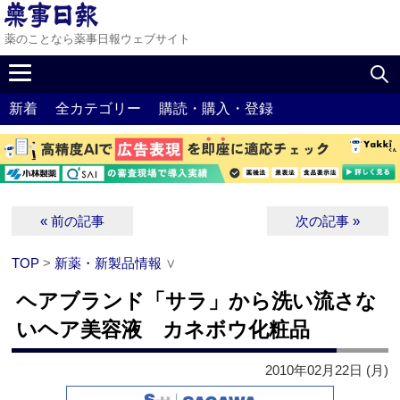
薬のことなら薬事日報ウェブサイト
新着
全カテゴリー
購読・購入・登録
« 前の記事
次の記事 »
TOP
>
新薬・新製品情報
∨
ヘアブランド「サラ」から洗い流さな
いヘア美容液 カネボウ化粧品
2010年02月22日 (月)