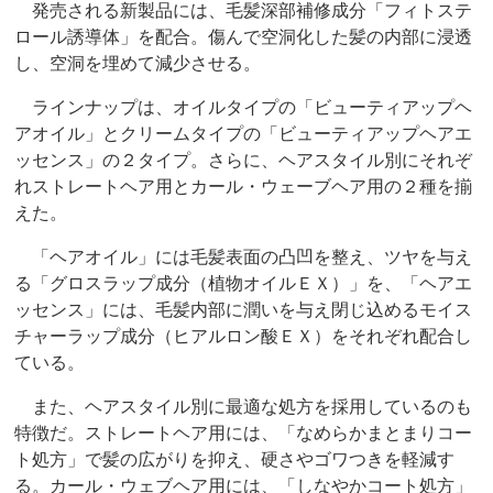
発売される新製品には、毛髪深部補修成分「フィトステ
ロール誘導体」を配合。傷んで空洞化した髪の内部に浸透
し、空洞を埋めて減少させる。
ラインナップは、オイルタイプの「ビューティアップヘ
アオイル」とクリームタイプの「ビューティアップヘアエ
ッセンス」の２タイプ。さらに、ヘアスタイル別にそれぞ
れストレートヘア用とカール・ウェーブヘア用の２種を揃
えた。
「ヘアオイル」には毛髪表面の凸凹を整え、ツヤを与え
る「グロスラップ成分（植物オイルＥＸ）」を、「ヘアエ
ッセンス」には、毛髪内部に潤いを与え閉じ込めるモイス
チャーラップ成分（ヒアルロン酸ＥＸ）をそれぞれ配合し
ている。
また、ヘアスタイル別に最適な処方を採用しているのも
特徴だ。ストレートヘア用には、「なめらかまとまりコー
ト処方」で髪の広がりを抑え、硬さやゴワつきを軽減す
る。カール・ウェブヘア用には、「しなやかコート処方」