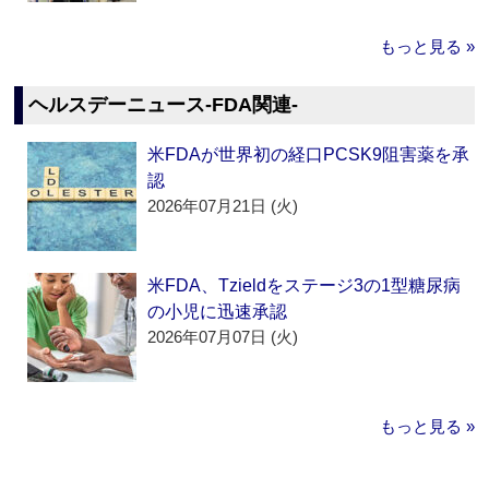
もっと見る »
ヘルスデーニュース‐FDA関連‐
米FDAが世界初の経口PCSK9阻害薬を承
認
2026年07月21日 (火)
米FDA、Tzieldをステージ3の1型糖尿病
の小児に迅速承認
2026年07月07日 (火)
もっと見る »