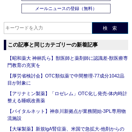
メールニュースの登録（無料）
検 索
この記事と同じカテゴリーの新着記事
【昭和薬大 神林氏ら】獣医師と薬剤師に認識差‐獣医療専
門教育の充実を
【厚労省検討会】OTC類似薬で中間整理‐77成分1042品
目が対象に
【アリナミン製薬】「ロゼレム」OTC化し発売‐体内時計
整える睡眠改善薬
【バイタルネット】神奈川新拠点が業務開始‐3PL専用物
流施設
【大塚製薬】新規IgA腎症薬、米国で急拡大‐他剤からの