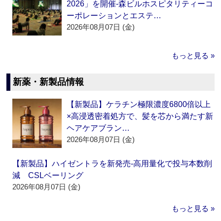
2026」を開催‐森ビルホスピタリティーコ
ーポレーションとエステ…
2026年08月07日 (金)
もっと見る »
新薬・新製品情報
【新製品】ケラチン極限濃度6800倍以上
×高浸透密着処方で、髪を芯から満たす新
ヘアケアブラン…
2026年08月07日 (金)
【新製品】ハイゼントラを新発売‐高用量化で投与本数削
減 CSLベーリング
2026年08月07日 (金)
もっと見る »