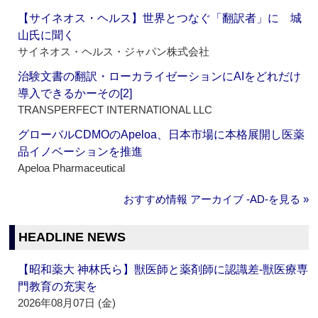
【サイネオス・ヘルス】世界とつなぐ「翻訳者」に 城
山氏に聞く
サイネオス・ヘルス・ジャパン株式会社
治験文書の翻訳・ローカライゼーションにAIをどれだけ
導入できるかーその[2]
TRANSPERFECT INTERNATIONAL LLC
グローバルCDMOのApeloa、日本市場に本格展開し医薬
品イノベーションを推進
Apeloa Pharmaceutical
おすすめ情報 アーカイブ ‐AD‐を見る »
HEADLINE NEWS
【昭和薬大 神林氏ら】獣医師と薬剤師に認識差‐獣医療専
門教育の充実を
2026年08月07日 (金)