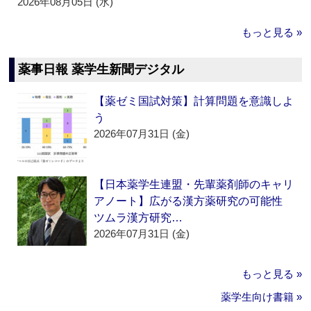
2026年08月05日 (水)
もっと見る »
薬事日報 薬学生新聞デジタル
【薬ゼミ国試対策】計算問題を意識しよ
う
2026年07月31日 (金)
【日本薬学生連盟・先輩薬剤師のキャリ
アノート】広がる漢方薬研究の可能性
ツムラ漢方研究…
2026年07月31日 (金)
もっと見る »
薬学生向け書籍 »