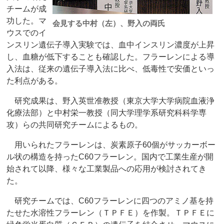
チームが成
功した。マ
会見する中村（左）、野入の両氏
ウスでのイ
ンスリン遺伝子導入実験では、血中インスリン濃度が上昇
し、血糖が低下することも確認した。フラーレンによる導
入法は、従来の遺伝子導入法に比べ、低毒性で安価といっ
た利点がある。
研究成果は、野入英世准教授（東京大学大学病院血液浄
化療法部）と中村栄一教授（同大学理学系研究科科学専
攻）らの共同研究チームによるもの。
用いられたフラーレンは、炭素原子60個がサッカーボー
ル状の構造を持ったC60フラーレン。国内で工業生産が開
始されて以降、様々な工業製品への応用が検討されてき
た。
研究チームでは、C60フラーレンに四つのアミノ基を持
たせた水溶性フラーレン（ＴＰＦＥ）を作製。ＴＰＦＥに