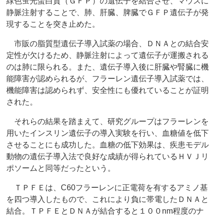
緑色蛍光蛋白質（ＧＦＰ）の遺伝子を結合させ、マウスに
静脈注射することで、肺、肝臓、脾臓でＧＦＰ遺伝子が発
現することを突き止めた。
市販の脂質型遺伝子導入試薬の場合、ＤＮＡとの結合安
定性が欠けるため、静脈注射によって遺伝子が運搬される
のは肺に限られる。また、遺伝子導入後に肝臓や腎臓に機
能障害が認められるが、フラーレン遺伝子導入試薬では、
機能障害は認められず、安全性にも優れていることが証明
された。
それらの結果を踏まえて、研究グループはフラーレンを
用いたインスリン遺伝子の導入実験を行い、血糖値を低下
させることにも成功した。血糖の低下効果は、疾患モデル
動物の遺伝子導入法で良好な成績が得られているＨＶＪリ
ポソームと同等だったという。
ＴＰＦＥは、C60フラーレンに正電荷を有するアミノ基
を四つ導入したもので、これにより負に帯電したＤＮＡと
結合。ＴＰＦＥとＤＮＡが結合すると１００nm程度のナ