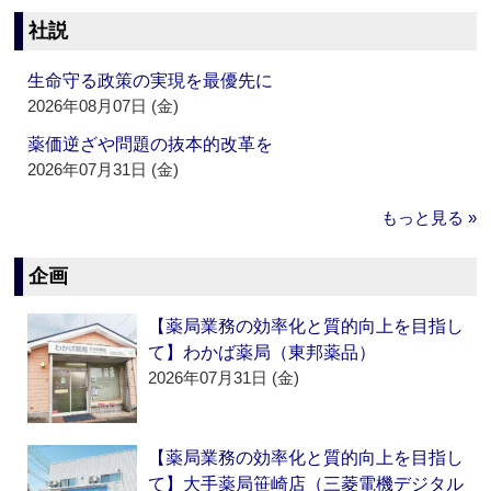
社説
生命守る政策の実現を最優先に
2026年08月07日 (金)
薬価逆ざや問題の抜本的改革を
2026年07月31日 (金)
もっと見る »
企画
【薬局業務の効率化と質的向上を目指し
て】わかば薬局（東邦薬品）
2026年07月31日 (金)
【薬局業務の効率化と質的向上を目指し
て】大手薬局笹崎店（三菱電機デジタル