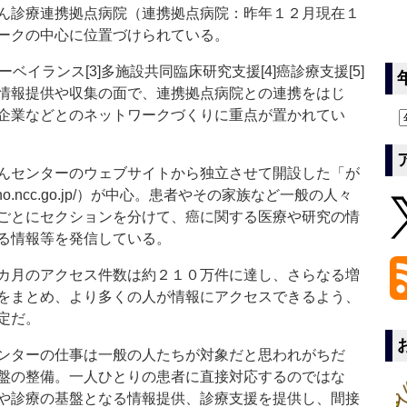
ん診療連携拠点病院（連携拠点病院：昨年１２月現在１
ークの中心に位置づけられている。
ーベイランス[3]多施設共同臨床研究支援[4]癌診療支援[5]
情報提供や収集の面で、連携拠点病院との連携をはじ
企業などとのネットワークづくりに重点が置かれてい
んセンターのウェブサイトから独立させて開設した「が
oho.ncc.go.jp/）が中心。患者やその家族など一般の人々
ごとにセクションを分けて、癌に関する医療や研究の情
る情報等を発信している。
カ月のアクセス件数は約２１０万件に達し、さらなる増
をまとめ、より多くの人が情報にアクセスできるよう、
定だ。
ンターの仕事は一般の人たちが対象だと思われがちだ
盤の整備。一人ひとりの患者に直接対応するのではな
や診療の基盤となる情報提供、診療支援を提供し、間接