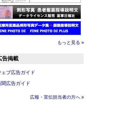
もっと見る »
広告掲載
ウェブ広告ガイド
新聞広告ガイド
広報・宣伝担当者の方へ »