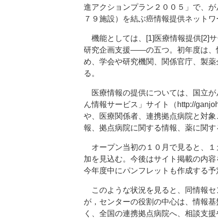
進アクションプラン２００５」で、が
７９施設）を結ぶ癌情報提供ネットワ
機能としては、[1]医療情報提供[2]サ
研究企画支援――の五つ。初年度は、
め、学会や研究機関、関係官庁、製薬
る。
医療情報の提供については、国立が
ん情報サービス」サイト（http://ganj
や、医療関係者、連携拠点病院と対象
報、拠点病院に関する情報、薬に関す
オープン当初の１０月で見ると、１
加を見込む。今後はサイト掲載の内容
今年度中にパンフレットも作成する予
このような状況を見ると、同情報セ
が，センターの役割の中心は、情報基
く、全国の連携拠点病院へ、相談支援