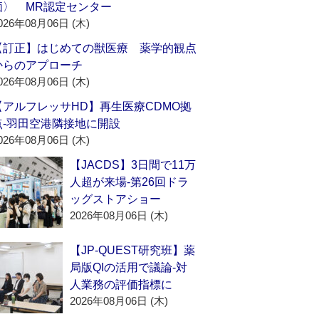
価〉 MR認定センター
026年08月06日 (木)
【訂正】はじめての獣医療 薬学的観点
からのアプローチ
026年08月06日 (木)
【アルフレッサHD】再生医療CDMO拠
点‐羽田空港隣接地に開設
026年08月06日 (木)
【JACDS】3日間で11万
人超が来場‐第26回ドラ
ッグストアショー
2026年08月06日 (木)
【JP-QUEST研究班】薬
局版QIの活用で議論‐対
人業務の評価指標に
2026年08月06日 (木)