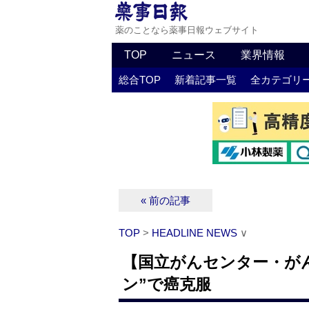
薬のことなら薬事日報ウェブサイト
TOP
ニュース
業界情報
総合TOP
新着記事一覧
全カテゴリ
« 前の記事
TOP
>
HEADLINE NEWS
∨
【国立がんセンター・が
ン”で癌克服