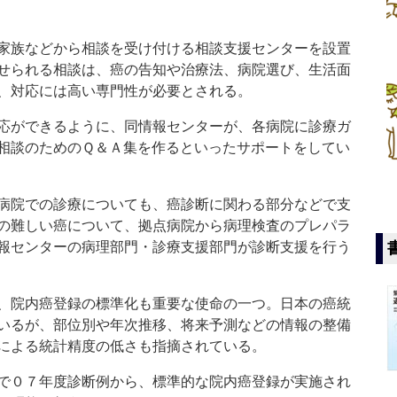
家族などから相談を受け付ける相談支援センターを設置
せられる相談は、癌の告知や治療法、病院選び、生活面
、対応には高い専門性が必要とされる。
応ができるように、同情報センターが、各病院に診療ガ
相談のためのＱ＆Ａ集を作るといったサポートをしてい
病院での診療についても、癌診断に関わる部分などで支
の難しい癌について、拠点病院から病理検査のプレパラ
報センターの病理部門・診療支援部門が診断支援を行う
、院内癌登録の標準化も重要な使命の一つ。日本の癌統
いるが、部位別や年次推移、将来予測などの情報の整備
による統計精度の低さも指摘されている。
で０７年度診断例から、標準的な院内癌登録が実施され