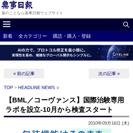
薬のことなら薬事日報ウェブサイト
新着
全カテゴリー
購読・購入・登録
« 前の記事
次の記事 »
TOP
>
HEADLINE NEWS
∨
【BML／コーヴァンス】国際治験専用
ラボを設立‐10月から検査スタート
2010年09月16日 (木)