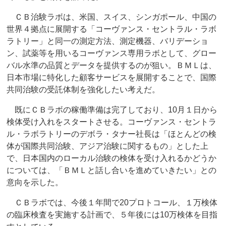
ＣＢ治験ラボは、米国、スイス、シンガポール、中国の
世界４拠点に展開する「コーヴァンス・セントラル・ラボ
ラトリー」と同一の測定方法、測定機器、バリデーショ
ン、試薬等を用いるコーヴァンス専用ラボとして、グロー
バル水準の品質とデータを提供するのが狙い。ＢＭＬは、
日本市場に特化した顧客サービスを展開することで、国際
共同治験の受託体制を強化したい考えだ。
既にＣＢラボの稼働準備は完了しており、10月１日から
検体受け入れをスタートさせる。コーヴァンス・セントラ
ル・ラボラトリーのデボラ・タナー社長は「ほとんどの検
体が国際共同治験、アジア治験に関するもの」とした上
で、日本国内のローカル治験の検体を受け入れるかどうか
については、「ＢＭＬと話し合いを進めていきたい」との
意向を示した。
ＣＢラボでは、今後１年間で20プロトコール、１万検体
の臨床検査を実施する計画で、５年後には10万検体を目指