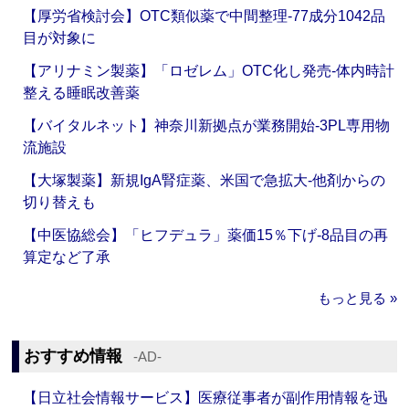
【厚労省検討会】OTC類似薬で中間整理‐77成分1042品
目が対象に
【アリナミン製薬】「ロゼレム」OTC化し発売‐体内時計
整える睡眠改善薬
【バイタルネット】神奈川新拠点が業務開始‐3PL専用物
流施設
【大塚製薬】新規IgA腎症薬、米国で急拡大‐他剤からの
切り替えも
【中医協総会】「ヒフデュラ」薬価15％下げ‐8品目の再
算定など了承
もっと見る »
おすすめ情報
‐AD‐
【日立社会情報サービス】医療従事者が副作用情報を迅