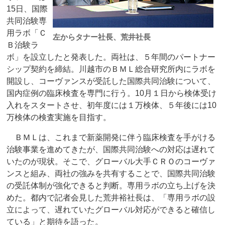
15日、国際
共同治験専
用ラボ「Ｃ
左からタナー社長、荒井社長
Ｂ治験ラ
ボ」を設立したと発表した。両社は、５年間のパートナー
シップ契約を締結。川越市のＢＭＬ総合研究所内にラボを
開設し、コーヴァンスが受託した国際共同治験について、
国内症例の臨床検査を専門に行う。10月１日から検体受け
入れをスタートさせ、初年度には１万検体、５年後には10
万検体の検査実施を目指す。
ＢＭＬは、これまで新薬開発に伴う臨床検査を手がける
治験事業を進めてきたが、国際共同治験への対応は遅れて
いたのが現状。そこで、グローバル大手ＣＲＯのコーヴァ
ンスと組み、両社の強みを共有することで、国際共同治験
の受託体制が強化できると判断。専用ラボの立ち上げを決
めた。都内で記者会見した荒井裕社長は、「専用ラボの設
立によって、遅れていたグローバル対応ができると確信し
ている」と期待を語った。