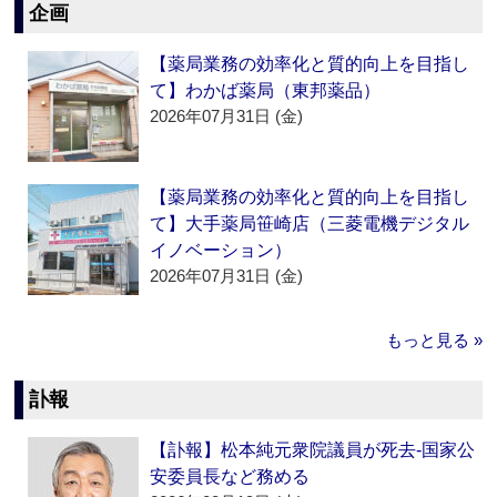
企画
【薬局業務の効率化と質的向上を目指し
て】わかば薬局（東邦薬品）
2026年07月31日 (金)
【薬局業務の効率化と質的向上を目指し
て】大手薬局笹崎店（三菱電機デジタル
イノベーション）
2026年07月31日 (金)
もっと見る »
訃報
【訃報】松本純元衆院議員が死去‐国家公
安委員長など務める