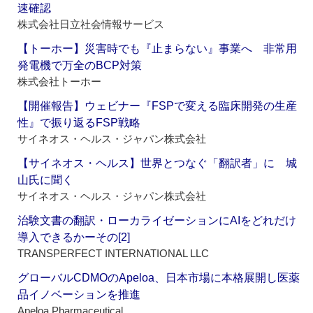
速確認
株式会社日立社会情報サービス
【トーホー】災害時でも『止まらない』事業へ 非常用
発電機で万全のBCP対策
株式会社トーホー
【開催報告】ウェビナー『FSPで変える臨床開発の生産
性』で振り返るFSP戦略
サイネオス・ヘルス・ジャパン株式会社
【サイネオス・ヘルス】世界とつなぐ「翻訳者」に 城
山氏に聞く
サイネオス・ヘルス・ジャパン株式会社
治験文書の翻訳・ローカライゼーションにAIをどれだけ
導入できるかーその[2]
TRANSPERFECT INTERNATIONAL LLC
グローバルCDMOのApeloa、日本市場に本格展開し医薬
品イノベーションを推進
Apeloa Pharmaceutical