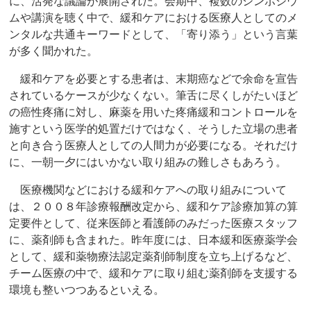
に、活発な議論が展開された。会期中、複数のシンポジウ
ムや講演を聴く中で、緩和ケアにおける医療人としてのメ
ンタルな共通キーワードとして、「寄り添う」という言葉
が多く聞かれた。
緩和ケアを必要とする患者は、末期癌などで余命を宣告
されているケースが少なくない。筆舌に尽くしがたいほど
の癌性疼痛に対し、麻薬を用いた疼痛緩和コントロールを
施すという医学的処置だけではなく、そうした立場の患者
と向き合う医療人としての人間力が必要になる。それだけ
に、一朝一夕にはいかない取り組みの難しさもあろう。
医療機関などにおける緩和ケアへの取り組みについて
は、２００８年診療報酬改定から、緩和ケア診療加算の算
定要件として、従来医師と看護師のみだった医療スタッフ
に、薬剤師も含まれた。昨年度には、日本緩和医療薬学会
として、緩和薬物療法認定薬剤師制度を立ち上げるなど、
チーム医療の中で、緩和ケアに取り組む薬剤師を支援する
環境も整いつつあるといえる。