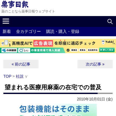
薬のことなら薬事日報ウェブサイト
新着
全カテゴリー
購読・購入・登録
« 前の記事
次の記事 »
TOP
>
社説
∨
望まれる医療用麻薬の在宅での普及
2010年10月01日 (金)