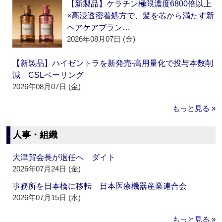
【新製品】ケラチン極限濃度6800倍以上
×高浸透密着処方で、髪を芯から満たす新
ヘアケアブラン…
2026年08月07日 (金)
【新製品】ハイゼントラを新発売‐高用量化で投与本数削
減 CSLベーリング
2026年08月07日 (金)
もっと見る »
人事・組織
大津賀会長が退任へ ダイト
2026年07月24日 (金)
事務所を日本橋に移転 日本医療機器産業連合会
2026年07月15日 (水)
もっと見る »