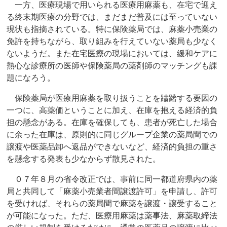
一方、医療現場で用いられる医療用麻薬も、在宅で迎え
る終末期医療の分野では、まだまだ普及には至っていない
現状も指摘されている。特に保険薬局では、麻薬小売業の
免許を持ちながら、取り組みを行えていない薬局も少なく
ないようだ。また在宅医療の現場においては、緩和ケアに
熱心な診療所の医師や保険薬局の薬剤師のマッチングも課
題になろう。
保険薬局が医療用麻薬を取り扱うことを躊躇する要因の
一つに、高薬価ということに加え、在庫を抱える経済的負
担の懸念がある。在庫を確保しても、患者が死亡した場合
に余った在庫は、原則的に同じグループ企業の薬局間での
譲渡や医薬品卸へ返品ができないなど、経済的負担の重さ
を懸念する発表も少なからず散見された。
０７年８月の省令改正では、事前に同一都道府県内の薬
局と共同して「麻薬小売業者間譲渡許可」を申請し、許可
を受ければ、それらの薬局間で麻薬を譲渡・譲受すること
が可能になった。ただ、医療用麻薬は薬事法、麻薬取締法