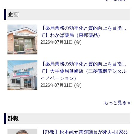
企画
【薬局業務の効率化と質的向上を目指し
て】わかば薬局（東邦薬品）
2026年07月31日 (金)
【薬局業務の効率化と質的向上を目指し
て】大手薬局笹崎店（三菱電機デジタル
イノベーション）
2026年07月31日 (金)
もっと見る »
訃報
【訃報】松本純元衆院議員が死去‐国家公