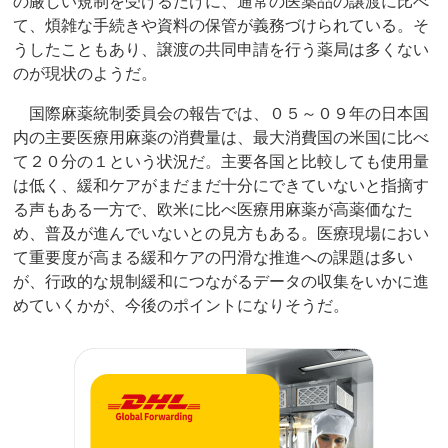
の厳しい規制を受けるだけに、通常の医薬品の譲渡に比べ
て、煩雑な手続きや資料の保管が義務づけられている。そ
うしたこともあり、譲渡の共同申請を行う薬局は多くない
のが現状のようだ。
国際麻薬統制委員会の報告では、０５～０９年の日本国
内の主要医療用麻薬の消費量は、最大消費国の米国に比べ
て２０分の１という状況だ。主要各国と比較しても使用量
は低く、緩和ケアがまだまだ十分にできていないと指摘す
る声もある一方で、欧米に比べ医療用麻薬が高薬価なた
め、普及が進んでいないとの見方もある。医療現場におい
て重要度が高まる緩和ケアの円滑な推進への課題は多い
が、行政的な規制緩和につながるデータの収集をいかに進
めていくかが、今後のポイントになりそうだ。