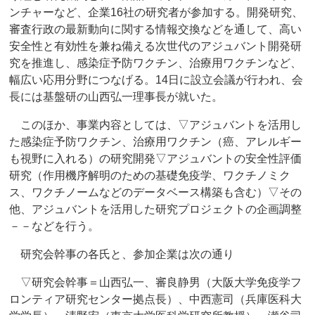
ンチャーなど、企業16社の研究者が参加する。開発研究、
審査行政の最新動向に関する情報交換などを通して、高い
安全性と有効性を兼ね備える次世代のアジュバント開発研
究を推進し、感染症予防ワクチン、治療用ワクチンなど、
幅広い応用分野につなげる。14日に設立会議が行われ、会
長には基盤研の山西弘一理事長が就いた。
このほか、事業内容としては、▽アジュバントを活用し
た感染症予防ワクチン、治療用ワクチン（癌、アレルギー
も視野に入れる）の研究開発▽アジュバントの安全性評価
研究（作用機序解明のための基礎免疫学、ワクチノミク
ス、ワクチノームなどのデータベース構築も含む）▽その
他、アジュバントを活用した研究プロジェクトの企画調整
－－などを行う。
研究会幹事の各氏と、参加企業は次の通り
▽研究会幹事＝山西弘一、審良静男（大阪大学免疫学フ
ロンティア研究センター拠点長）、中西憲司（兵庫医科大