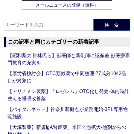
メールニュースの登録（無料）
検 索
この記事と同じカテゴリーの新着記事
【昭和薬大 神林氏ら】獣医師と薬剤師に認識差‐獣医療専
門教育の充実を
【厚労省検討会】OTC類似薬で中間整理‐77成分1042品
目が対象に
【アリナミン製薬】「ロゼレム」OTC化し発売‐体内時計
整える睡眠改善薬
【バイタルネット】神奈川新拠点が業務開始‐3PL専用物
流施設
【大塚製薬】新規IgA腎症薬、米国で急拡大‐他剤からの