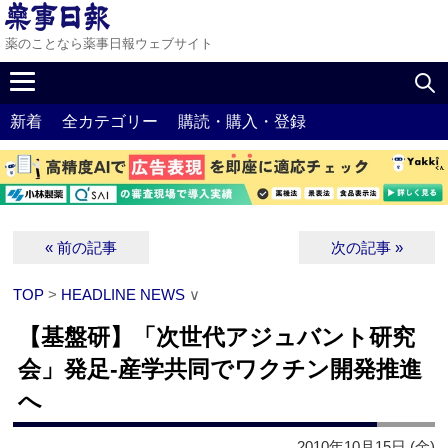
薬のことなら薬事日報ウェブサイト
新着
全カテゴリー
購読・購入・登録
« 前の記事
次の記事 »
TOP
>
HEADLINE NEWS
∨
【基盤研】「次世代アジュバント研究
会」発足‐産学共同でワクチン開発推進
へ
2010年10月15日 (金)