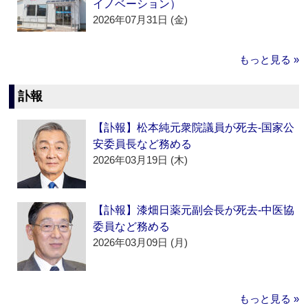
イノベーション）
2026年07月31日 (金)
もっと見る »
訃報
【訃報】松本純元衆院議員が死去‐国家公
安委員長など務める
2026年03月19日 (木)
【訃報】漆畑日薬元副会長が死去‐中医協
委員など務める
2026年03月09日 (月)
もっと見る »