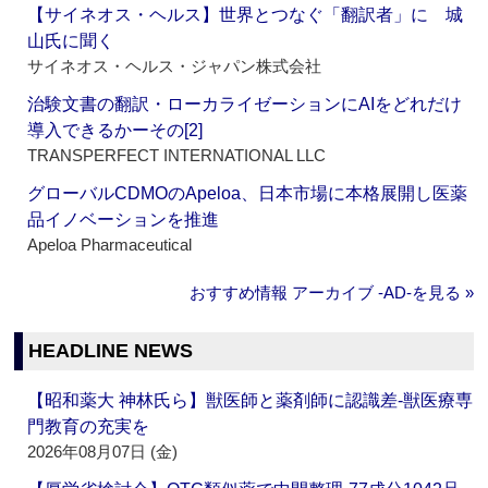
【サイネオス・ヘルス】世界とつなぐ「翻訳者」に 城
山氏に聞く
サイネオス・ヘルス・ジャパン株式会社
治験文書の翻訳・ローカライゼーションにAIをどれだけ
導入できるかーその[2]
TRANSPERFECT INTERNATIONAL LLC
グローバルCDMOのApeloa、日本市場に本格展開し医薬
品イノベーションを推進
Apeloa Pharmaceutical
おすすめ情報 アーカイブ ‐AD‐を見る »
HEADLINE NEWS
【昭和薬大 神林氏ら】獣医師と薬剤師に認識差‐獣医療専
門教育の充実を
2026年08月07日 (金)